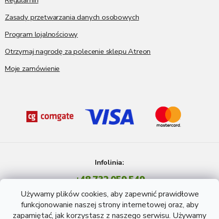
Regulamin
Zasady przetwarzania danych osobowych
Program lojalnościowy
Otrzymaj nagrodę za polecenie sklepu Atreon
Moje zamówienie
Infolinia:
+48 732 059 549
Pon - Pt: 8 - 15 godź.
Używamy plików cookies, aby zapewnić prawidłowe
info@atreon.pl
funkcjonowanie naszej strony internetowej oraz, aby
zapamiętać, jak korzystasz z naszego serwisu. Używamy