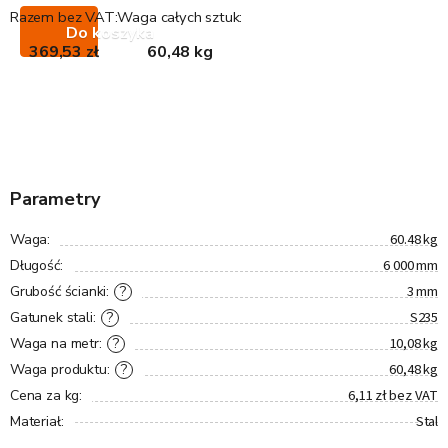
Razem bez VAT:
Waga całych sztuk:
Do koszyka
369,53 zł
60,48 kg
Parametry
60.48 kg
Waga
:
6 000 mm
Długość
:
3 mm
?
Grubość ścianki
:
S235
?
Gatunek stali
:
10,08 kg
?
Waga na metr
:
60,48 kg
?
Waga produktu
:
6,11 zł bez VAT
Cena za kg
:
Stal
Materiał
: