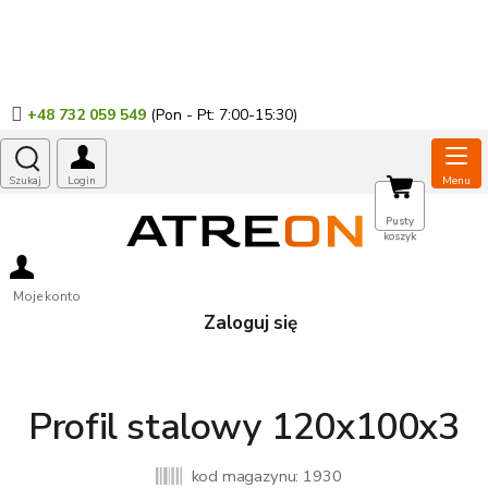
Przejść
do
treści
+48 732 059 549
KOSZYK
Pusty
koszyk
Moje konto
Zaloguj się
Profil stalowy 120x100x3
kod magazynu:
1930