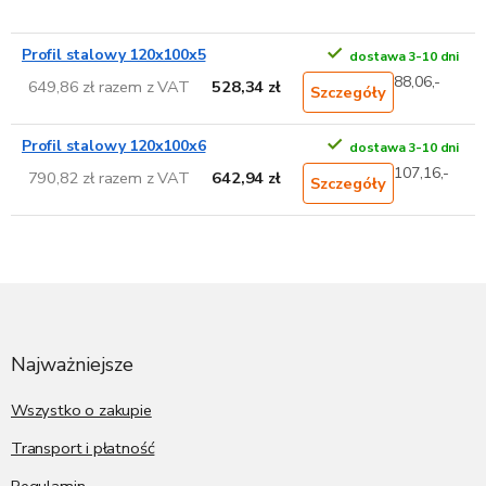
Profil stalowy 120x100x5
dostawa 3-10 dni
88,06,-
649,86 zł razem z VAT
528,34 zł
Szczegóły
Profil stalowy 120x100x6
dostawa 3-10 dni
107,16,-
790,82 zł razem z VAT
642,94 zł
Szczegóły
S
t
o
p
Najważniejsze
k
a
Wszystko o zakupie
Transport i płatność