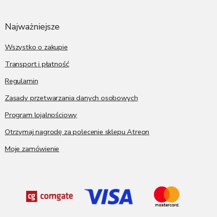
t
o
p
Najważniejsze
k
a
Wszystko o zakupie
Transport i płatność
Regulamin
Zasady przetwarzania danych osobowych
Program lojalnościowy
Otrzymaj nagrodę za polecenie sklepu Atreon
Moje zamówienie