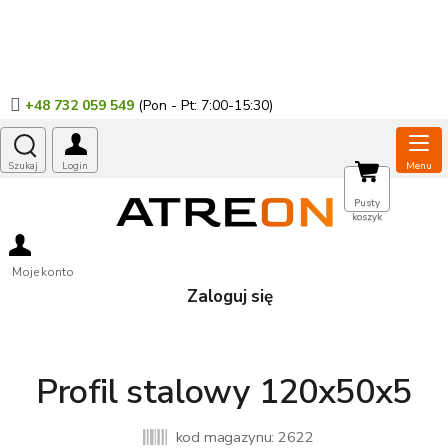
Przejść
do
treści
+48 732 059 549
KOSZYK
Pusty
koszyk
Moje konto
Zaloguj się
Profil stalowy 120x50x5
kod magazynu:
2622