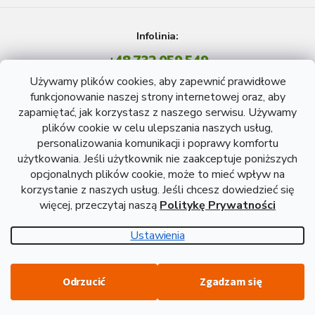
Infolinia:
+48 732 059 549
Pon - Pt: 8 - 15 godź.
Używamy plików cookies, aby zapewnić prawidłowe
info@atreon.pl
funkcjonowanie naszej strony internetowej oraz, aby
zapamiętać, jak korzystasz z naszego serwisu. Używamy
plików cookie w celu ulepszania naszych usług,
personalizowania komunikacji i poprawy komfortu
użytkowania. Jeśli użytkownik nie zaakceptuje poniższych
opcjonalnych plików cookie, może to mieć wpływ na
korzystanie z naszych usług. Jeśli chcesz dowiedzieć się
więcej, przeczytaj naszą
Politykę Prywatności
Opracował Shoptet
Ustawienia
Copyright 2026
Atreon - Wyroby hutnicze
. Wszystkie prawa
Odrzucić
Zgadzam się
zastrzeżone.