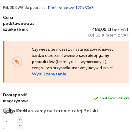
Profil stalowy 120x50x5
Cena
podstawowa za
sztukę (6 m):
489,09 zł
bez VAT
601,58 zł razem z VAT
Czy wiesz, że możesz u nas zrealizować nawet
bardzo duże zamówienie z
szerokiej gamy
produktów
(także tych niewymienionych), a
cenę w tym przypadku ustalamy indywidualnie?
Wyslij zapytanie
Dostępność
dostawa 3-10 dni
magazynowa:
Dostarczamy na terenie całej Polski