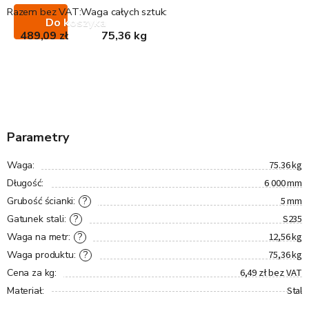
Razem bez VAT:
Waga całych sztuk:
Do koszyka
489,09 zł
75,36 kg
Parametry
75.36 kg
Waga
:
6 000 mm
Długość
:
5 mm
?
Grubość ścianki
:
S235
?
Gatunek stali
:
12,56 kg
?
Waga na metr
:
75,36 kg
?
Waga produktu
:
6,49 zł bez VAT
Cena za kg
:
Stal
Materiał
: