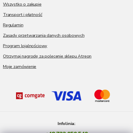
a
Wszystko o zakupie
Transport i płatność
Regulamin
Zasady przetwarzania danych osobowych
Program lojalnościowy
Otrzymaj nagrodę za polecenie sklepu Atreon
Moje zamówienie
Infolinia: