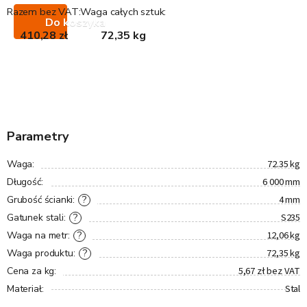
Razem bez VAT:
Waga całych sztuk:
Do koszyka
410,28 zł
72,35 kg
Parametry
72.35 kg
Waga
:
6 000 mm
Długość
:
4 mm
?
Grubość ścianki
:
S235
?
Gatunek stali
:
12,06 kg
?
Waga na metr
:
72,35 kg
?
Waga produktu
:
5,67 zł bez VAT
Cena za kg
:
Stal
Materiał
: