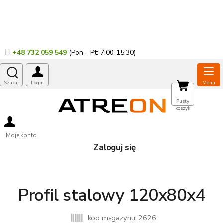
Przejść
do
treści
+48 732 059 549
KOSZYK
Pusty
koszyk
Moje konto
Zaloguj się
Profil stalowy 120x80x4
kod magazynu:
2626