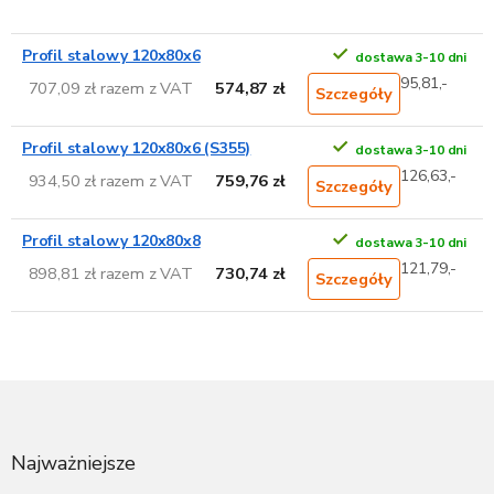
Profil stalowy 120x80x6
dostawa 3-10 dni
95,81,-
707,09 zł razem z VAT
574,87 zł
Szczegóły
Profil stalowy 120x80x6 (S355)
dostawa 3-10 dni
126,63,-
934,50 zł razem z VAT
759,76 zł
Szczegóły
Profil stalowy 120x80x8
dostawa 3-10 dni
121,79,-
898,81 zł razem z VAT
730,74 zł
Szczegóły
S
t
o
p
Najważniejsze
k