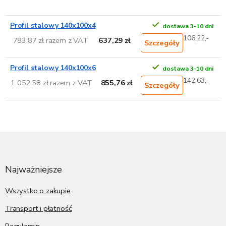
Profil stalowy 140x100x4
dostawa 3-10 dni
106,22,-
783,87 zł razem z VAT
637,29 zł
Szczegóły
Profil stalowy 140x100x6
dostawa 3-10 dni
142,63,-
1 052,58 zł razem z VAT
855,76 zł
Szczegóły
S
t
o
p
Najważniejsze
k
a
Wszystko o zakupie
Transport i płatność