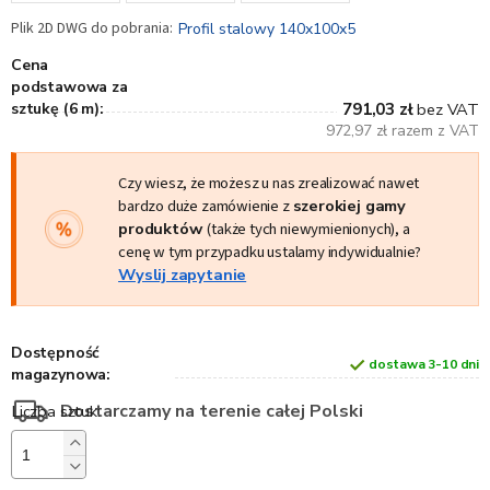
Profil stalowy 140x100x5
Cena
podstawowa za
sztukę (6 m):
791,03 zł
bez VAT
972,97 zł razem z VAT
Czy wiesz, że możesz u nas zrealizować nawet
bardzo duże zamówienie z
szerokiej gamy
produktów
(także tych niewymienionych), a
cenę w tym przypadku ustalamy indywidualnie?
Wyslij zapytanie
Dostępność
dostawa 3-10 dni
magazynowa:
Dostarczamy na terenie całej Polski