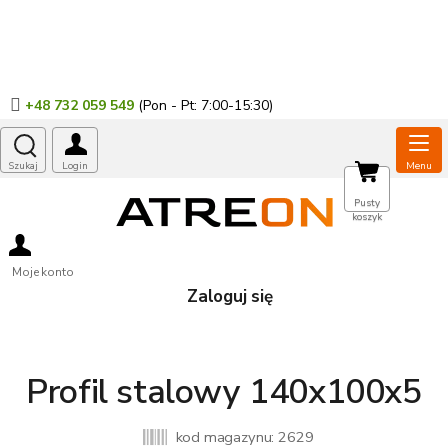
Przejść
do
treści
+48 732 059 549
KOSZYK
Pusty
koszyk
Moje konto
Zaloguj się
Profil stalowy 140x100x5
kod magazynu:
2629