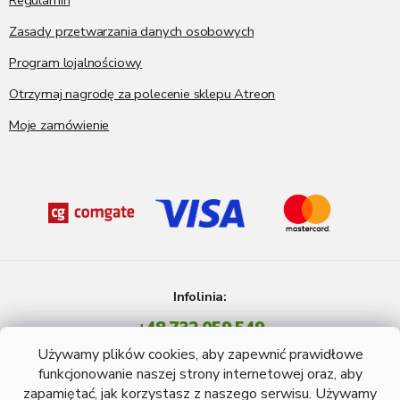
Regulamin
Zasady przetwarzania danych osobowych
Program lojalnościowy
Otrzymaj nagrodę za polecenie sklepu Atreon
Moje zamówienie
Infolinia:
+48 732 059 549
Pon - Pt: 8 - 15 godź.
Używamy plików cookies, aby zapewnić prawidłowe
info@atreon.pl
funkcjonowanie naszej strony internetowej oraz, aby
zapamiętać, jak korzystasz z naszego serwisu. Używamy