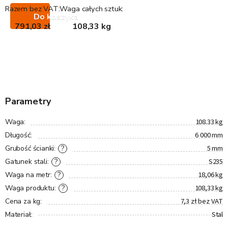
Razem bez VAT:
Waga całych sztuk:
Do koszyka
791,03 zł
108,33 kg
Parametry
108.33 kg
Waga
:
6 000 mm
Długość
:
5 mm
?
Grubość ścianki
:
S235
?
Gatunek stali
:
18,06 kg
?
Waga na metr
:
108,33 kg
?
Waga produktu
:
7,3 zł bez VAT
Cena za kg
:
Stal
Materiał
: