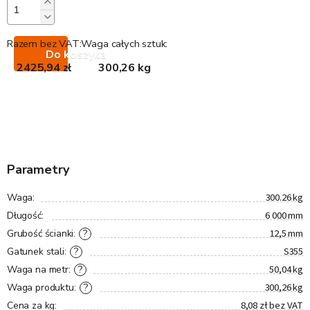
Razem bez VAT:
Waga całych sztuk:
Do koszyka
2425,94 zł
300,26 kg
Parametry
300.26 kg
Waga
:
6 000 mm
Długość
:
12,5 mm
?
Grubość ścianki
:
S355
?
Gatunek stali
:
50,04 kg
?
Waga na metr
:
300,26 kg
?
Waga produktu
:
8,08 zł bez VAT
Cena za kg
: