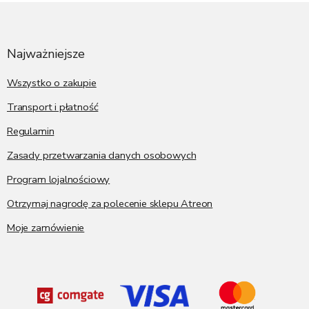
S
t
o
p
Najważniejsze
k
a
Wszystko o zakupie
Transport i płatność
Regulamin
Zasady przetwarzania danych osobowych
Program lojalnościowy
Otrzymaj nagrodę za polecenie sklepu Atreon
Moje zamówienie