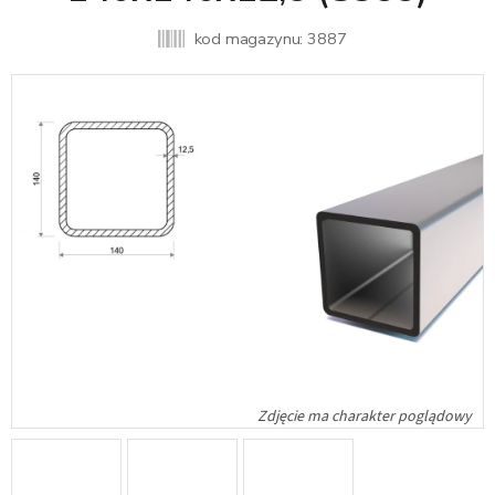
kod magazynu:
3887