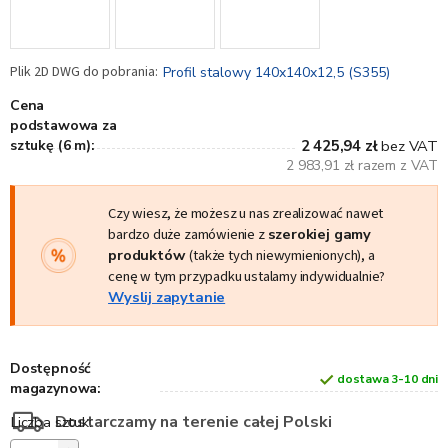
Profil stalowy 140x140x12,5 (S355)
Cena
podstawowa za
sztukę (6 m):
2 425,94 zł
bez VAT
2 983,91 zł razem z VAT
Czy wiesz, że możesz u nas zrealizować nawet
bardzo duże zamówienie z
szerokiej gamy
produktów
(także tych niewymienionych), a
cenę w tym przypadku ustalamy indywidualnie?
Wyslij zapytanie
Dostępność
dostawa 3-10 dni
magazynowa:
Dostarczamy na terenie całej Polski