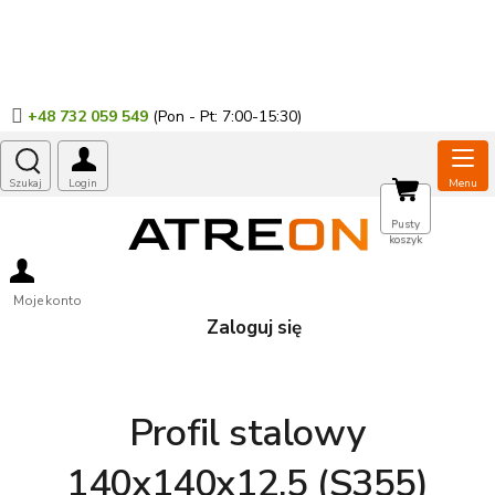
Przejść
do
treści
+48 732 059 549
KOSZYK
Pusty
koszyk
Moje konto
Zaloguj się
Profil stalowy
140x140x12,5 (S355)