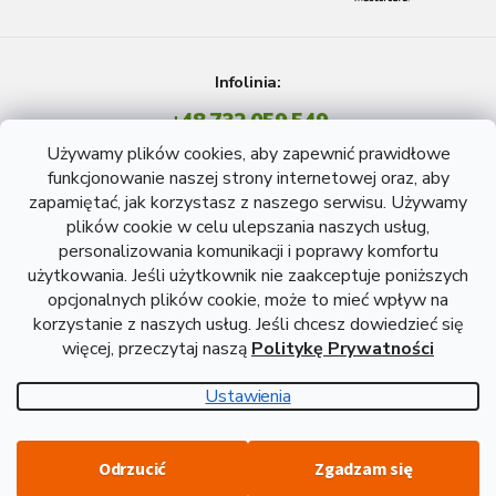
Infolinia:
+48 732 059 549
Pon - Pt: 8 - 15 godź.
Używamy plików cookies, aby zapewnić prawidłowe
info@atreon.pl
funkcjonowanie naszej strony internetowej oraz, aby
zapamiętać, jak korzystasz z naszego serwisu. Używamy
plików cookie w celu ulepszania naszych usług,
personalizowania komunikacji i poprawy komfortu
użytkowania. Jeśli użytkownik nie zaakceptuje poniższych
opcjonalnych plików cookie, może to mieć wpływ na
korzystanie z naszych usług. Jeśli chcesz dowiedzieć się
więcej, przeczytaj naszą
Politykę Prywatności
Opracował Shoptet
Ustawienia
Copyright 2026
Atreon - Wyroby hutnicze
. Wszystkie prawa
Odrzucić
Zgadzam się
zastrzeżone.