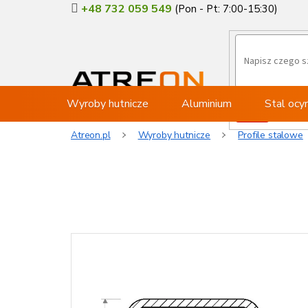
Przejść
+48 732 059 549
do
treści
Wyroby hutnicze
Aluminium
Stal oc
Atreon.pl
Wyroby hutnicze
Profile stalowe