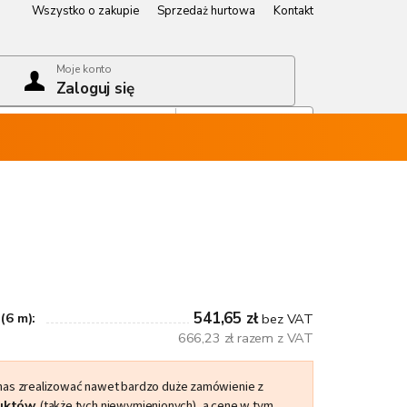
Wszystko o zakupie
Sprzedaż hurtowa
Kontakt
Wszystko o zakupie
Sprzedaż hurtowa
Kontakt
Moje konto
Zaloguj się
Koszyk
Pusty koszyk
541,65 zł
(6 m):
bez VAT
666,23 zł razem z VAT
 nas zrealizować nawet bardzo duże zamówienie z
duktów
(także tych niewymienionych), a cenę w tym