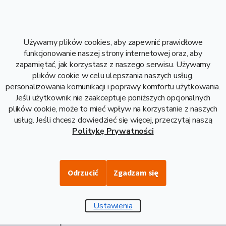
Używamy plików cookies, aby zapewnić prawidłowe
funkcjonowanie naszej strony internetowej oraz, aby
94.2 kg
zapamiętać, jak korzystasz z naszego serwisu. Używamy
6 000 mm
plików cookie w celu ulepszania naszych usług,
personalizowania komunikacji i poprawy komfortu użytkowania.
5 mm
Jeśli użytkownik nie zaakceptuje poniższych opcjonalnych
S235
plików cookie, może to mieć wpływ na korzystanie z naszych
15,70 kg
usług. Jeśli chcesz dowiedzieć się więcej, przeczytaj naszą
94,20 kg
Politykę Prywatności
5,75 zł bez VAT
Stal
Odrzucić
Zgadzam się
Ustawienia
Opis i danne techniczne