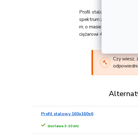
Profil stalowy 160x160x10 
spektrum zastosowania w bu
m, o masie 282,60 kg, wyso
ciężarowi 47,10 kg.
Czy wiesz, 
odpowiedni
Alternat
Profil stalowy 160x160x6
dostawa 3-10 dni