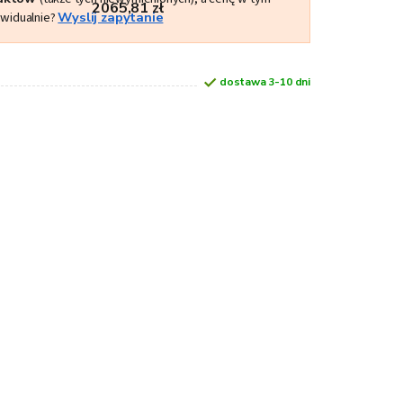
2065,81 zł
ywidualnie?
Wyslij zapytanie
dostawa 3-10 dni