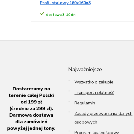
Profil stalowy 160x160x8
dostawa 3-10 dni
S
t
o
p
k
Najważniejsze
a
Wszystko o zakupie
Dostarczamy na
Transport i płatność
terenie całej Polski
od 199 zł
Regulamin
(średnio za 299 zł).
Zasady przetwarzania danych
Darmowa dostawa
dla zamówień
osobowych
powyżej jednej tony.
Program lojalnościowy