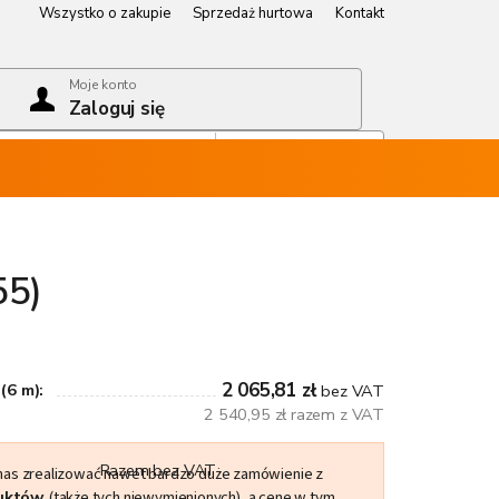
Wszystko o zakupie
Sprzedaż hurtowa
Kontakt
Wszystko o zakupie
Sprzedaż hurtowa
Kontakt
Moje konto
Zaloguj się
Koszyk
Pusty koszyk
55)
2 065,81 zł
(6 m):
bez VAT
2 540,95 zł razem z VAT
Razem bez VAT
 nas zrealizować nawet bardzo duże zamówienie z
duktów
(także tych niewymienionych), a cenę w tym