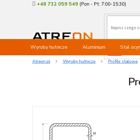
Przejść
+48 732 059 549
do
treści
Wyroby hutnicze
Aluminium
Stal oc
Atreon.pl
Wyroby hutnicze
Profile stalowe
Pr