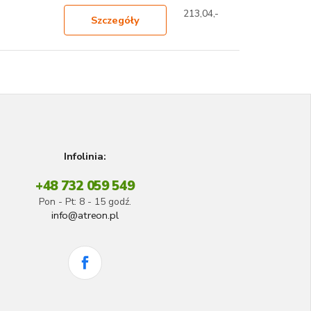
213,04,-
Szczegóły
Infolinia:
+48 732 059 549
Pon - Pt: 8 - 15 godź.
info@atreon.pl