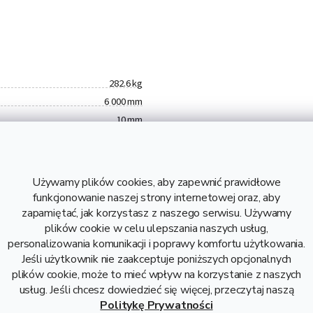
282.6 kg
6 000 mm
10 mm
S355
47,10 kg
282,60 kg
Używamy plików cookies, aby zapewnić prawidłowe
7,31 zł bez VAT
funkcjonowanie naszej strony internetowej oraz, aby
Stal
zapamiętać, jak korzystasz z naszego serwisu. Używamy
plików cookie w celu ulepszania naszych usług,
personalizowania komunikacji i poprawy komfortu użytkowania.
Jeśli użytkownik nie zaakceptuje poniższych opcjonalnych
plików cookie, może to mieć wpływ na korzystanie z naszych
usług. Jeśli chcesz dowiedzieć się więcej, przeczytaj naszą
Opis i danne techniczne
Politykę Prywatności