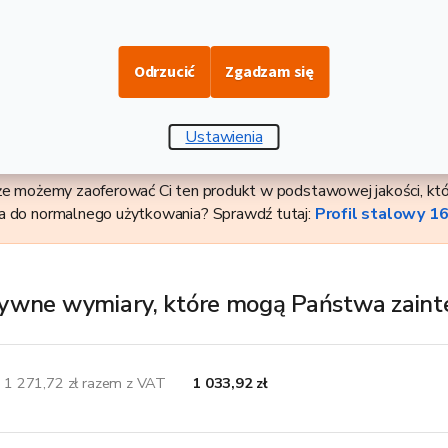
(S355) to zamknięty, kwadratowy profil ze stali S355, walcowan
downictwie, ślusarstwie i dziedzinach technicznych. Dostarczane 
Odrzucić
Zgadzam się
kości 160 mm, szerokości boku 160 mm i grubości profilu 10 mm
Ustawienia
że możemy zaoferować Ci ten produkt w podstawowej jakości, któ
a do normalnego użytkowania? Sprawdź tutaj:
Profil stalowy 
ywne wymiary, które mogą Państwa zain
1 271,72 zł razem z VAT
1 033,92 zł