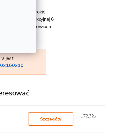
y na gorąco. Szerokie
w długości produkcyjnej 6
. Długość 1 m odpowiada
ra jest
160x160x10
teresować
172,32,-
Szczegóły