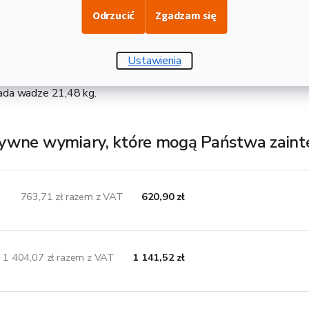
Odrzucić
Zgadzam się
lcowany na gorąco bez obróbki powierzchniowej o jakości S235 
stokątny zamknięty, który gwarantuje spawalność i znajdzie swoje
zględu na swój kształt nadaje się do gięcia i spawania, a także d
Ustawienia
d kolektory słoneczne. Dostarczane w długości produkcyjnej 6 m,
ada wadze 21,48 kg.
ywne wymiary, które mogą Państwa zain
763,71 zł razem z VAT
620,90 zł
1 404,07 zł razem z VAT
1 141,52 zł