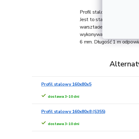
Profil stalowy 160x80x6 wa
Jest to stalowy profil pro
warsztacie ślusarskim. Ze w
wykonywania konstrukcji po
6 mm. Długość 1 m odpowi
Alternat
Profil stalowy 160x80x5
dostawa 3-10 dni
Profil stalowy 160x80x8 (S355)
dostawa 3-10 dni