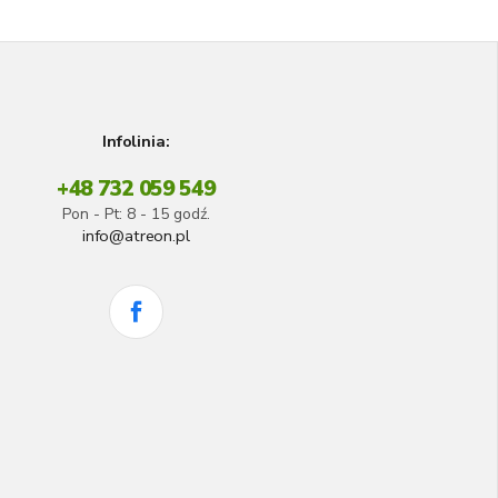
Infolinia:
+48 732 059 549
Pon - Pt: 8 - 15 godź.
info@atreon.pl