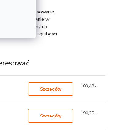
ma szerokie zastosowanie.
 zastosowanie głównie w
o montażu. Popularny do
 wadze 128,87 kg i grubości
teresować
103,48,-
Szczegóły
190,25,-
Szczegóły