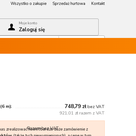
Wszystko o zakupie
Sprzedaż hurtowa
Kontakt
Wszystko o zakupie
Sprzedaż hurtowa
Kontakt
Moje konto
Zaloguj się
Koszyk
Pusty koszyk
748,79 zł
(6 m):
bez VAT
921,01 zł razem z VAT
Razem bez VAT
 nas zrealizować nawet bardzo duże zamówienie z
duktów
(także tych niewymienionych), a cenę w tym