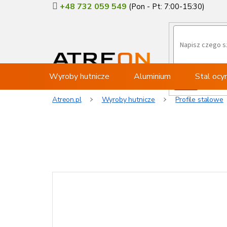
Przejść
+48 732 059 549
do
treści
Wyroby hutnicze
Aluminium
Stal oc
Atreon.pl
Wyroby hutnicze
Profile stalowe