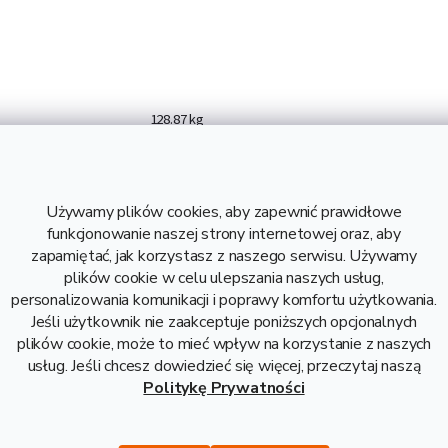
128.87 kg
6 000 mm
6 mm
S235
Używamy plików cookies, aby zapewnić prawidłowe
21,48 kg
funkcjonowanie naszej strony internetowej oraz, aby
128,87 kg
zapamiętać, jak korzystasz z naszego serwisu. Używamy
5,81 zł bez VAT
plików cookie w celu ulepszania naszych usług,
personalizowania komunikacji i poprawy komfortu użytkowania.
Stal
Jeśli użytkownik nie zaakceptuje poniższych opcjonalnych
plików cookie, może to mieć wpływ na korzystanie z naszych
usług. Jeśli chcesz dowiedzieć się więcej, przeczytaj naszą
Politykę Prywatności
Opis i danne techniczne