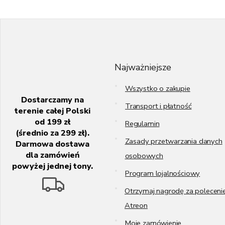
S
t
o
p
k
Najważniejsze
a
Wszystko o zakupie
Dostarczamy na
Transport i płatność
terenie całej Polski
od 199 zł
Regulamin
(średnio za 299 zł).
Zasady przetwarzania danych
Darmowa dostawa
dla zamówień
osobowych
powyżej jednej tony.
Program lojalnościowy
Otrzymaj nagrodę za poleceni
Atreon
Moje zamówienie