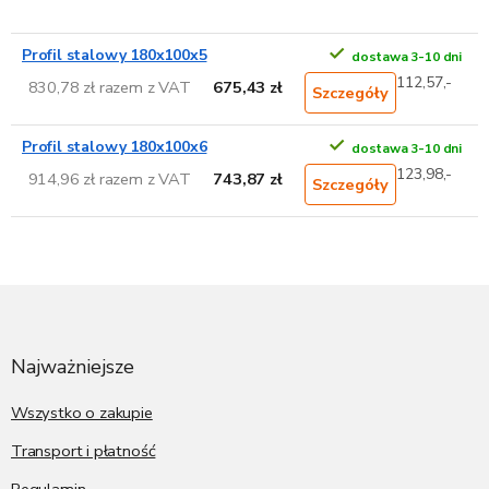
Profil stalowy 180x100x5
dostawa 3-10 dni
112,57,-
830,78 zł razem z VAT
675,43 zł
Szczegóły
Profil stalowy 180x100x6
dostawa 3-10 dni
123,98,-
914,96 zł razem z VAT
743,87 zł
Szczegóły
S
t
o
p
Najważniejsze
k
a
Wszystko o zakupie
Transport i płatność