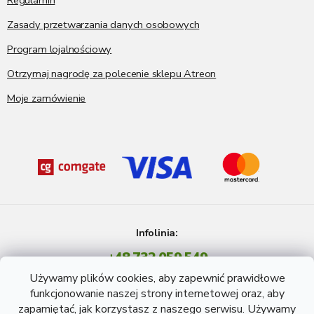
Regulamin
Zasady przetwarzania danych osobowych
Program lojalnościowy
Otrzymaj nagrodę za polecenie sklepu Atreon
Moje zamówienie
Infolinia:
+48 732 059 549
Pon - Pt: 8 - 15 godź.
Używamy plików cookies, aby zapewnić prawidłowe
info@atreon.pl
funkcjonowanie naszej strony internetowej oraz, aby
zapamiętać, jak korzystasz z naszego serwisu. Używamy