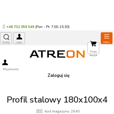
Przejść
do
treści
+48 732 059 549
KOSZYK
Pusty
koszyk
Moje konto
Zaloguj się
Profil stalowy 180x100x4
kod magazynu:
2645