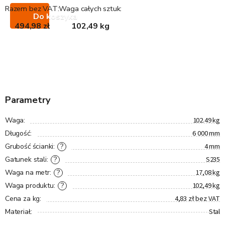
Razem bez VAT:
Waga całych sztuk:
Do koszyka
494,98 zł
102,49 kg
Parametry
102.49 kg
Waga
:
6 000 mm
Długość
:
4 mm
?
Grubość ścianki
:
S235
?
Gatunek stali
:
17,08 kg
?
Waga na metr
:
102,49 kg
?
Waga produktu
:
4,83 zł bez VAT
Cena za kg
:
Stal
Materiał
: