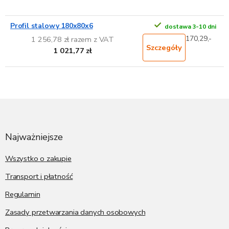
Profil stalowy 180x80x6
dostawa 3-10 dni
170,29,-
1 256,78 zł razem z VAT
Szczegóły
1 021,77 zł
S
t
o
p
Najważniejsze
k
a
Wszystko o zakupie
Transport i płatność
Regulamin
Zasady przetwarzania danych osobowych