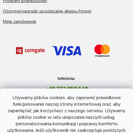
Program lojalnościowy
Otrzymaj nagrodę za polecenie sklepu Atreon
Moje zamówienie
Infolinia:
+48 732 059 549
Pon - Pt: 8 - 15 godź.
Używamy plików cookies, aby zapewnić prawidłowe
info@atreon.pl
funkcjonowanie naszej strony internetowej oraz, aby
zapamiętać, jak korzystasz z naszego serwisu. Używamy
plików cookie w celu ulepszania naszych usług,
personalizowania komunikacji i poprawy komfortu
użytkowania. Jeśli użytkownik nie zaakceptuje poniższych