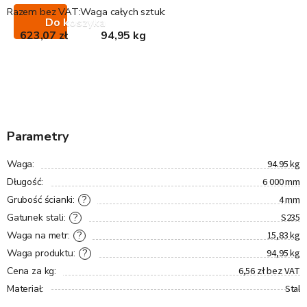
Razem bez VAT:
Waga całych sztuk:
Do koszyka
623,07 zł
94,95 kg
Parametry
94.95 kg
Waga
:
6 000 mm
Długość
:
4 mm
?
Grubość ścianki
:
S235
?
Gatunek stali
:
15,83 kg
?
Waga na metr
:
94,95 kg
?
Waga produktu
:
6,56 zł bez VAT
Cena za kg
:
Stal
Materiał
: