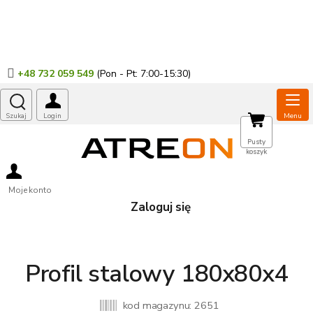
Przejść
do
treści
+48 732 059 549
KOSZYK
Pusty
koszyk
Moje konto
Zaloguj się
Profil stalowy 180x80x4
kod magazynu:
2651