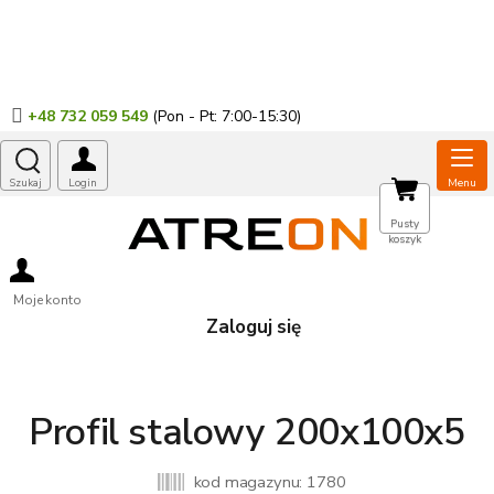
Przejść
do
treści
+48 732 059 549
KOSZYK
Pusty
koszyk
Moje konto
Zaloguj się
Profil stalowy 200x100x5
kod magazynu:
1780