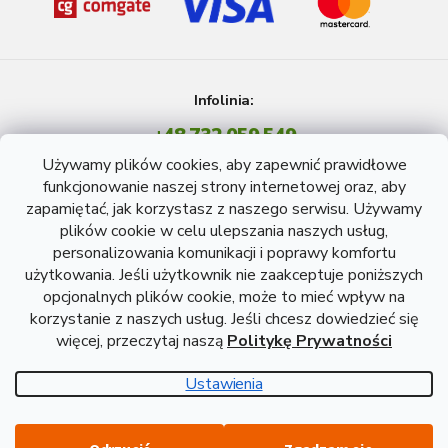
Infolinia:
+48 732 059 549
Pon - Pt: 8 - 15 godź.
Używamy plików cookies, aby zapewnić prawidłowe
info@atreon.pl
funkcjonowanie naszej strony internetowej oraz, aby
zapamiętać, jak korzystasz z naszego serwisu. Używamy
plików cookie w celu ulepszania naszych usług,
personalizowania komunikacji i poprawy komfortu
użytkowania. Jeśli użytkownik nie zaakceptuje poniższych
opcjonalnych plików cookie, może to mieć wpływ na
korzystanie z naszych usług. Jeśli chcesz dowiedzieć się
więcej, przeczytaj naszą
Politykę Prywatności
Opracował Shoptet
Ustawienia
Copyright 2026
Atreon - Wyroby hutnicze
. Wszystkie prawa