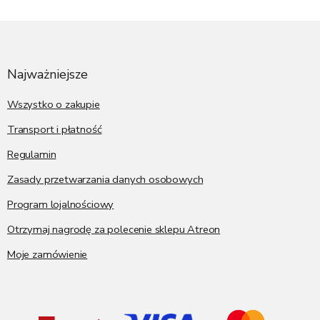
S
t
o
p
Najważniejsze
k
a
Wszystko o zakupie
Transport i płatność
Regulamin
Zasady przetwarzania danych osobowych
Program lojalnościowy
Otrzymaj nagrodę za polecenie sklepu Atreon
Moje zamówienie