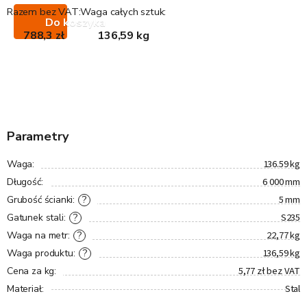
Razem bez VAT:
Waga całych sztuk:
Do koszyka
788,3 zł
136,59 kg
Parametry
136.59 kg
Waga
:
6 000 mm
Długość
:
5 mm
?
Grubość ścianki
:
S235
?
Gatunek stali
:
22,77 kg
?
Waga na metr
:
136,59 kg
?
Waga produktu
:
5,77 zł bez VAT
Cena za kg
:
Stal
Materiał
: