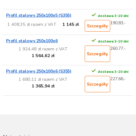
Profil stalowy 250x100x5 (S355)
dostawa 3-10 dni
190,83,-
1 408,35 zł razem z VAT
1 145 zł
Szczegóły
Profil stalowy 250x100x6
dostawa 3-10 dni
260,77,-
1 924,48 zł razem z VAT
Szczegóły
1 564,62 zł
Profil stalowy 250x100x6 (S355)
dostawa 3-10 dni
227,66,-
1 680,11 zł razem z VAT
Szczegóły
1 365,94 zł
S
t
o