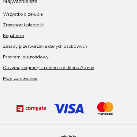
p
Najważniejsze
k
a
Wszystko o zakupie
Transport i płatność
Regulamin
Zasady przetwarzania danych osobowych
Program lojalnościowy
Otrzymaj nagrodę za polecenie sklepu Atreon
Moje zamówienie