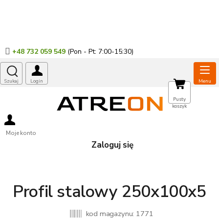
Przejść
do
treści
+48 732 059 549
KOSZYK
Pusty
koszyk
Moje konto
Zaloguj się
Profil stalowy 250x100x5
kod magazynu:
1771