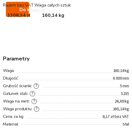
Razem bez VAT:
Waga całych sztuk:
Do koszyka
1308,34 zł
160,14 kg
Parametry
160.14 kg
Waga
:
6 000 mm
Długość
:
5 mm
?
Grubość ścianki
:
S235
?
Gatunek stali
:
26,69 kg
?
Waga na metr
:
160,14 kg
?
Waga produktu
:
8,17 zł bez VAT
Cena za kg
:
Stal
Materiał
: