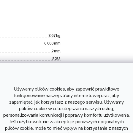
8.67 kg
6 000 mm
2 mm
S235
1,44 kg
8,67 kg
4,92 zł bez VAT
Używamy plików cookies, aby zapewnić prawidłowe
Stal
funkcjonowanie naszej strony internetowej oraz, aby
zapamiętać, jak korzystasz z naszego serwisu. Używamy
plików cookie w celu ulepszania naszych usług,
personalizowania komunikacji i poprawy komfortu użytkowania.
Jeśli użytkownik nie zaakceptuje poniższych opcjonalnych
Opis i danne techniczne
plików cookie, może to mieć wpływ na korzystanie z naszych