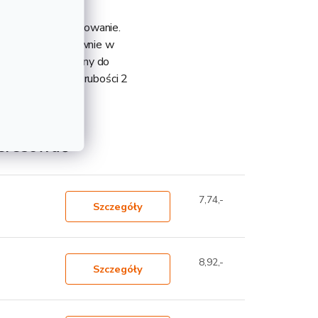
a szerokie zastosowanie.
 zastosowanie głównie w
o montażu. Popularny do
wadze 8,67 kg i grubości 2
teresować
7,74,-
Szczegóły
8,92,-
Szczegóły