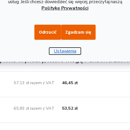
usług. Jeśli chcesz dowiedzieć się więcej, przeczytaj naszą
Politykę Prywatności
cowany na gorąco bez obróbki powierzchniowej o jakości S235 m
stokątny zamknięty, który gwarantuje spawalność i znajdzie swoje
zględu na swój kształt nadaje się do gięcia i spawania, a także d
Odrzucić
Zgadzam się
 kolektory słoneczne. Dostarczane w długości produkcyjnej 6 m, 
a wadze 1,44 kg.
Ustawienia
ywne wymiary, które mogą Państwa zain
57,13 zł razem z VAT
46,45 zł
65,83 zł razem z VAT
53,52 zł