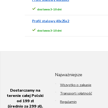
dostawa 3-10 dni
Profil stalowy 40x25x2
dostawa 3-10 dni
S
t
o
p
k
Najważniejsze
a
Wszystko o zakupie
Dostarczamy na
Transport i płatność
terenie całej Polski
od 199 zł
Regulamin
(średnio za 299 zł).