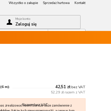
Wszystko o zakupie
Sprzedaż hurtowa
Kontakt
Wszystko o zakupie
Sprzedaż hurtowa
Kontakt
Moje konto
Zaloguj się
Koszyk
Pusty koszyk
42,51 zł
(6 m):
bez VAT
52,29 zł razem z VAT
Razem bez VAT
 nas zrealizować nawet bardzo duże zamówienie z
duktów
(także tych niewymienionych), a cenę w tym