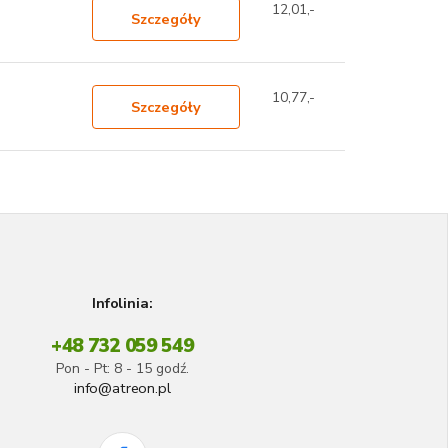
12,01,-
Szczegóły
10,77,-
Szczegóły
Infolinia:
+48 732 059 549
Pon - Pt: 8 - 15 godź.
info@atreon.pl