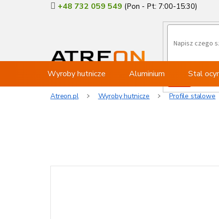
Przejść
+48 732 059 549
do
treści
Wyroby hutnicze
Aluminium
Stal oc
Atreon.pl
Wyroby hutnicze
Profile stalowe