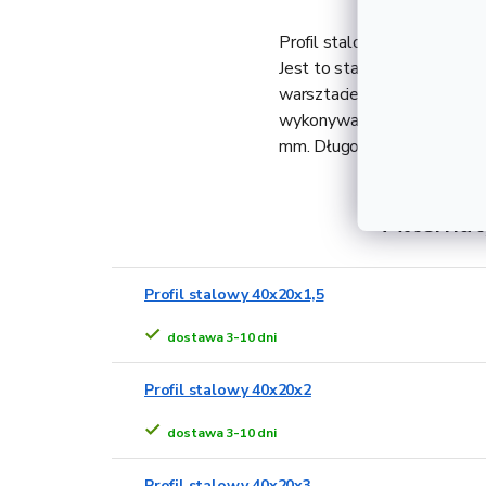
Profil stalowy 40x10x2 wal
Jest to stalowy profil pro
warsztacie ślusarskim. Ze w
wykonywania konstrukcji pod
mm. Długość 1 m odpowiad
Alternat
Profil stalowy 40x20x1,5
dostawa 3-10 dni
Profil stalowy 40x20x2
dostawa 3-10 dni
Profil stalowy 40x20x3