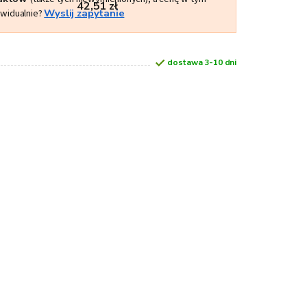
42,51 zł
ywidualnie?
Wyslij zapytanie
dostawa 3-10 dni