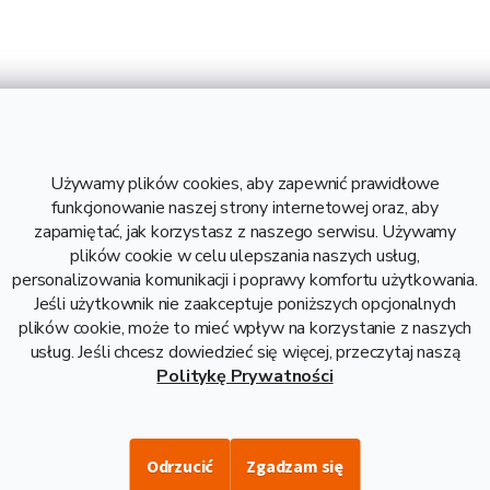
12.29 kg
6000 mm
Używamy plików cookies, aby zapewnić prawidłowe
1,5 mm
funkcjonowanie naszej strony internetowej oraz, aby
S235
zapamiętać, jak korzystasz z naszego serwisu. Używamy
2,05 kg
plików cookie w celu ulepszania naszych usług,
12,29 kg
personalizowania komunikacji i poprawy komfortu użytkowania.
7,29 zł bez VAT
Jeśli użytkownik nie zaakceptuje poniższych opcjonalnych
plików cookie, może to mieć wpływ na korzystanie z naszych
Stal
usług. Jeśli chcesz dowiedzieć się więcej, przeczytaj naszą
Politykę Prywatności
Odrzucić
Zgadzam się
Opis i danne techniczne