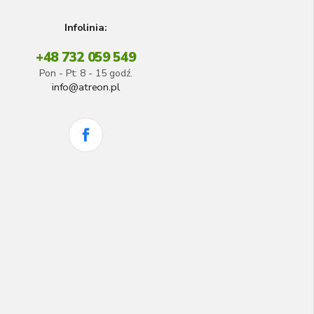
Infolinia:
+48 732 059 549
Pon - Pt: 8 - 15 godź.
info@atreon.pl