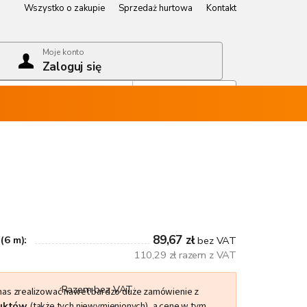
Wszystko o zakupie
Sprzedaż hurtowa
Kontakt
Wszystko o zakupie
Sprzedaż hurtowa
Kontakt
Moje konto
Zaloguj się
Koszyk
Pusty koszyk
89,67 zł
(6 m):
bez VAT
110,29 zł razem z VAT
Razem bez VAT
 nas zrealizować nawet bardzo duże zamówienie z
duktów
(także tych niewymienionych), a cenę w tym