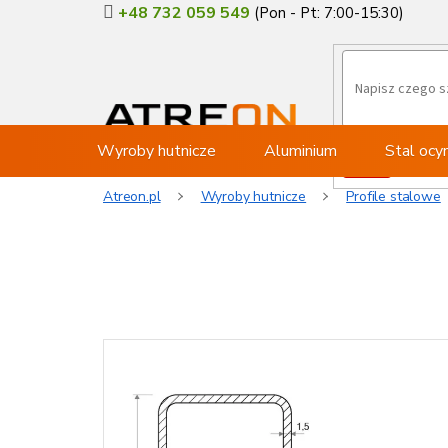
Przejść
+48 732 059 549
do
treści
Wyroby hutnicze
Aluminium
Stal oc
Atreon.pl
Wyroby hutnicze
Profile stalowe