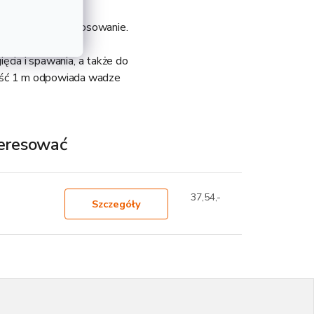
 ma szerokie zastosowanie.
sowanie głównie w
ięcia i spawania, a także do
gość 1 m odpowiada wadze
teresować
37,54,-
Szczegóły