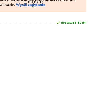
89,67 zł
ywidualnie?
Wyslij zapytanie
dostawa 3-10 dni