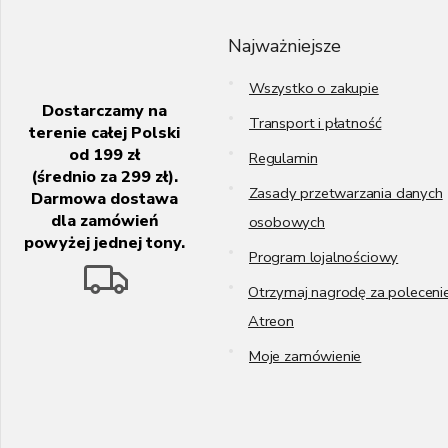
o
p
k
Najważniejsze
a
Wszystko o zakupie
Dostarczamy na
Transport i płatność
terenie całej Polski
od 199 zł
Regulamin
(średnio za 299 zł).
Zasady przetwarzania danych
Darmowa dostawa
dla zamówień
osobowych
powyżej jednej tony.
Program lojalnościowy
Otrzymaj nagrodę za poleceni
Atreon
Moje zamówienie