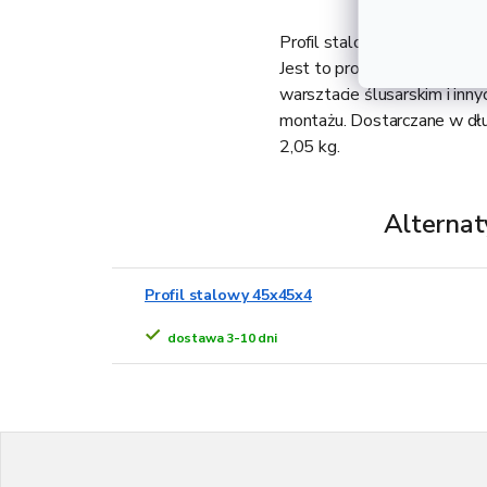
Profil stalowy 45x45x1,5 w
Jest to profil stalowy kwa
warsztacie ślusarskim i inny
montażu. Dostarczane w dłu
2,05 kg.
Alternat
Profil stalowy 45x45x4
dostawa 3-10 dni
S
t