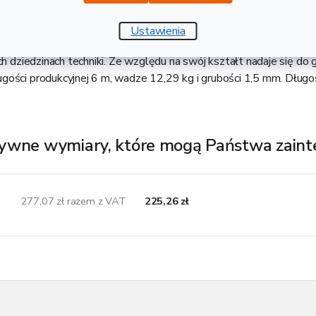
alcowany na gorąco bez obróbki powierzchniowej o jakości S235
Ustawienia
dratowy zamknięty, który gwarantuje spawalność i znajdzie zasto
ch dziedzinach techniki. Ze względu na swój kształt nadaje się do g
gości produkcyjnej 6 m, wadze 12,29 kg i grubości 1,5 mm. Dłu
ywne wymiary, które mogą Państwa zain
277,07 zł razem z VAT
225,26 zł