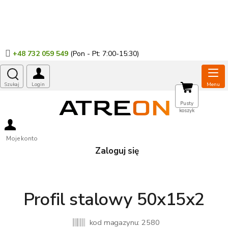
Przejść
do
treści
+48 732 059 549
KOSZYK
Pusty
koszyk
Moje konto
Zaloguj się
Profil stalowy 50x15x2
kod magazynu:
2580