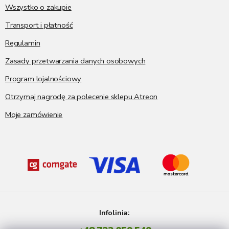
a
Wszystko o zakupie
Transport i płatność
Regulamin
Zasady przetwarzania danych osobowych
Program lojalnościowy
Otrzymaj nagrodę za polecenie sklepu Atreon
Moje zamówienie
Infolinia: