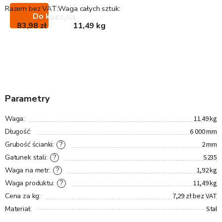
Razem bez VAT:
Waga całych sztuk:
Do koszyka
83,98 zł
11,49 kg
Parametry
11.49 kg
Waga
:
6 000 mm
Długość
:
2 mm
?
Grubość ścianki
:
S235
?
Gatunek stali
:
1,92 kg
?
Waga na metr
:
11,49 kg
?
Waga produktu
:
7,29 zł bez VAT
Cena za kg
:
Stal
Materiał
: