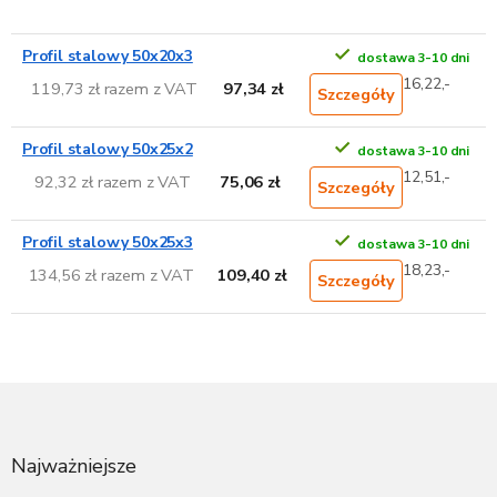
Profil stalowy 50x20x3
dostawa 3-10 dni
16,22,-
119,73 zł razem z VAT
97,34 zł
Szczegóły
Profil stalowy 50x25x2
dostawa 3-10 dni
12,51,-
92,32 zł razem z VAT
75,06 zł
Szczegóły
Profil stalowy 50x25x3
dostawa 3-10 dni
18,23,-
134,56 zł razem z VAT
109,40 zł
Szczegóły
S
t
o
p
Najważniejsze
k