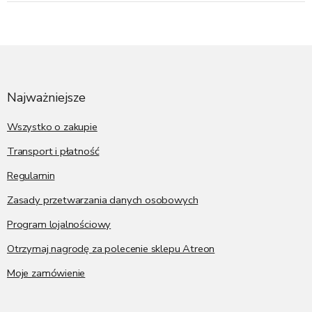
S
t
o
p
Najważniejsze
k
a
Wszystko o zakupie
Transport i płatność
Regulamin
Zasady przetwarzania danych osobowych
Program lojalnościowy
Otrzymaj nagrodę za polecenie sklepu Atreon
Moje zamówienie