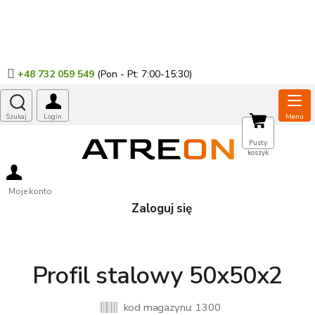
Przejść
do
treści
+48 732 059 549
KOSZYK
Pusty
koszyk
Moje konto
Zaloguj się
Profil stalowy 50x50x2
kod magazynu:
1300