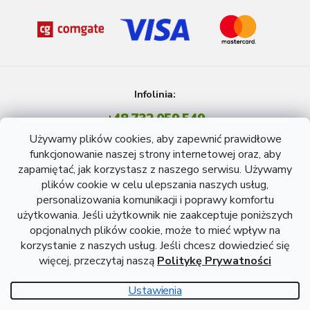
Infolinia:
+48 732 059 549
Pon - Pt: 8 - 15 godź.
Używamy plików cookies, aby zapewnić prawidłowe
info@atreon.pl
funkcjonowanie naszej strony internetowej oraz, aby
zapamiętać, jak korzystasz z naszego serwisu. Używamy
plików cookie w celu ulepszania naszych usług,
personalizowania komunikacji i poprawy komfortu
użytkowania. Jeśli użytkownik nie zaakceptuje poniższych
opcjonalnych plików cookie, może to mieć wpływ na
korzystanie z naszych usług. Jeśli chcesz dowiedzieć się
więcej, przeczytaj naszą
Politykę Prywatności
Opracował Shoptet
Ustawienia