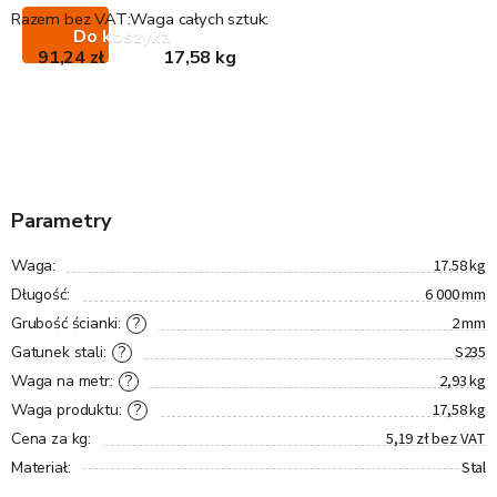
Razem bez VAT:
Waga całych sztuk:
Do koszyka
91,24 zł
17,58 kg
Parametry
17.58 kg
Waga
:
6 000 mm
Długość
:
2 mm
?
Grubość ścianki
:
S235
?
Gatunek stali
:
2,93 kg
?
Waga na metr
:
17,58 kg
?
Waga produktu
:
5,19 zł bez VAT
Cena za kg
:
Stal
Materiał
: