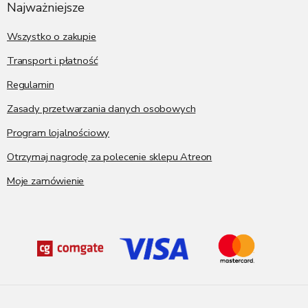
p
Najważniejsze
k
a
Wszystko o zakupie
Transport i płatność
Regulamin
Zasady przetwarzania danych osobowych
Program lojalnościowy
Otrzymaj nagrodę za polecenie sklepu Atreon
Moje zamówienie