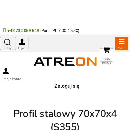
Przejść
do
treści
+48 732 059 549
KOSZYK
Pusty
koszyk
Moje konto
Zaloguj się
Profil stalowy 70x70x4
(S355)