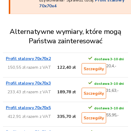
użytkowania? Sprawdź tutaj:
Profil stalowy
70x70x4
Alternatywne wymiary, które mogą
Państwa zainteresować
Profil stalowy 70x70x2
dostawa 3-10 dni
20,4,-
150,55 zł razem z VAT
122,40 zł
Szczegóły
Profil stalowy 70x70x3
dostawa 3-10 dni
31,63,-
233,43 zł razem z VAT
189,78 zł
Szczegóły
Profil stalowy 70x70x5
dostawa 3-10 dni
55,95,-
412,91 zł razem z VAT
335,70 zł
Szczegóły