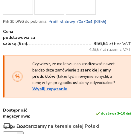
Profil stalowy 70x70x4 (S355)
Cena
podstawowa za
sztukę (6 m):
356,64 zł
bez VAT
438,67 zł razem z VAT
Czy wiesz, że możesz u nas zrealizować nawet
bardzo duże zamówienie z
szerokiej gamy
produktów
(także tych niewymienionych), a
cenę w tym przypadku ustalamy indywidualnie?
Wyslij zapytanie
Dostępność
dostawa 3-10 dni
magazynowa:
Dostarczamy na terenie całej Polski