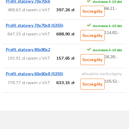
Profil stalowy 70x70x6
dostawa 3-10 dni
66,21,-
488,63 zł razem z VAT
397,26 zł
Szczegóły
Profil stalowy 70x70x8 (S355)
dostawa 3-10 dni
114,82,-
847,35 zł razem z VAT
688,90 zł
Szczegóły
Profil stalowy 80x80x2
dostawa 3-10 dni
26,28,-
193,91 zł razem z VAT
157,65 zł
Szczegóły
Profil stalowy 60x60x8 (S355)
aktualnie niedostępny
105,52,-
778,77 zł razem z VAT
633,15 zł
Szczegóły
S
t
o