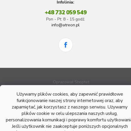
Infolinia:
+48 732 059 549
Pon - Pt: 8 - 15 godź.
info@atreon.pl
Opracował Shoptet
Używamy plików cookies, aby zapewnić prawidłowe
Copyright 2026
Atreon - Wyroby hutnicze
. Wszystkie prawa
funkcjonowanie naszej strony internetowej oraz, aby
zastrzeżone.
zapamiętać, jak korzystasz z naszego serwisu. Używamy
plików cookie w celu ulepszania naszych usług,
personalizowania komunikacji i poprawy komfortu użytkowani
Jeśli użytkownik nie zaakceptuje poniższych opcjonalnych