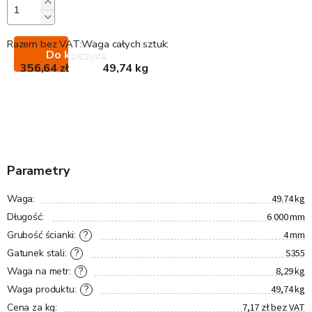
Razem bez VAT:
Waga całych sztuk:
Do koszyka
356,64 zł
49,74 kg
Parametry
49.74 kg
Waga
:
6 000 mm
Długość
:
4 mm
?
Grubość ścianki
:
S355
?
Gatunek stali
:
8,29 kg
?
Waga na metr
:
49,74 kg
?
Waga produktu
:
7,17 zł bez VAT
Cena za kg
: