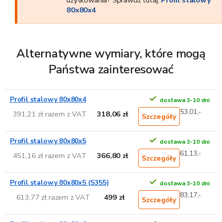
użytkowania? Sprawdź tutaj:
Profil stalowy
80x80x4
Alternatywne wymiary, które mogą
Państwa zainteresować
Profil stalowy 80x80x4
dostawa 3-10 dni
53,01,-
391,21 zł razem z VAT
318,06 zł
Szczegóły
Profil stalowy 80x80x5
dostawa 3-10 dni
61,13,-
451,16 zł razem z VAT
366,80 zł
Szczegóły
Profil stalowy 80x80x5 (S355)
dostawa 3-10 dni
83,17,-
613,77 zł razem z VAT
499 zł
Szczegóły