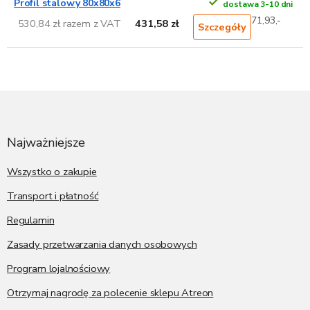
Profil stalowy 80x80x6
dostawa 3-10 dni
71,93,-
530,84 zł razem z VAT
431,58 zł
Szczegóły
S
t
o
p
Najważniejsze
k
a
Wszystko o zakupie
Transport i płatność
Regulamin
Zasady przetwarzania danych osobowych
Program lojalnościowy
Otrzymaj nagrodę za polecenie sklepu Atreon