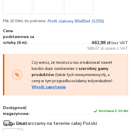
Profil stalowy 80x80x4 (S355)
Cena
podstawowa za
sztukę (6 m):
462,98 zł
bez VAT
569,47 zł razem z VAT
Czy wiesz, że możesz u nas zrealizować nawet
bardzo duże zamówienie z
szerokiej gamy
produktów
(także tych niewymienionych), a
cenę w tym przypadku ustalamy indywidualnie?
Wyslij zapytanie
Dostępność
dostawa 3-10 dni
magazynowa:
Dostarczamy na terenie całej Polski