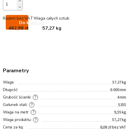
Razem bez VAT:
Waga całych sztuk:
Do koszyka
462,98 zł
57,27 kg
Parametry
57.27 kg
Waga
:
6 000 mm
Długość
:
4 mm
?
Grubość ścianki
:
S355
?
Gatunek stali
:
9,55 kg
?
Waga na metr
:
57,27 kg
?
Waga produktu
:
8,08 zł bez VAT
Cena za kg
: