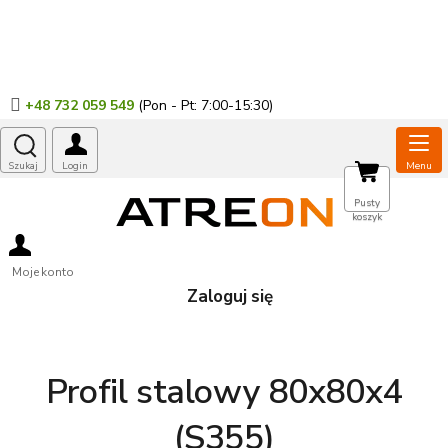
Przejść
do
treści
+48 732 059 549
KOSZYK
Pusty
koszyk
Moje konto
Zaloguj się
Profil stalowy 80x80x4
(S355)