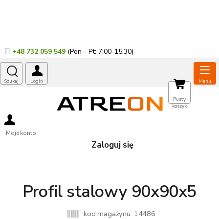
Przejść
do
treści
+48 732 059 549
KOSZYK
Pusty
koszyk
Moje konto
Zaloguj się
Profil stalowy 90x90x5
kod magazynu:
14486