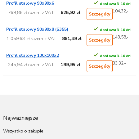
Profil stalowy 90x90x6
dostawa 3-10 dni
104,32,-
769,88 zł razem z VAT
625,92 zł
Szczegóły
Profil stalowy 90x90x8 (S355)
dostawa 3-10 dni
143,58,-
1 059,63 zł razem z VAT
861,49 zł
Szczegóły
Profil stalowy 100x100x2
dostawa 3-10 dni
33,32,-
245,94 zł razem z VAT
199,95 zł
Szczegóły
S
t
o
p
Najważniejsze
k
a
Wszystko o zakupie