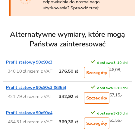
odpowiednia do normalnego
użytkowania? Sprawdź tutaj:
Alternatywne wymiary, które mogą
Państwa zainteresować
Profil stalowy 90x90x3
dostawa 3-10 dni
46,08,-
340,10 zł razem z VAT
276,50 zł
Szczegóły
Profil stalowy 90x90x3 (S355)
dostawa 3-10 dni
57,15,-
421,79 zł razem z VAT
342,92 zł
Szczegóły
Profil stalowy 90x90x4
dostawa 3-10 dni
61,56,-
454,31 zł razem z VAT
369,36 zł
Szczegóły