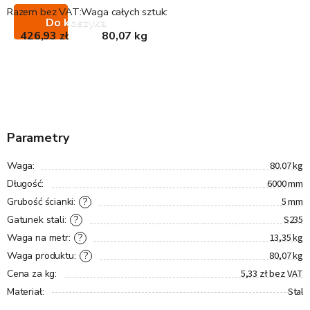
Razem bez VAT:
Waga całych sztuk:
Do koszyka
426,93 zł
80,07 kg
Parametry
80.07 kg
Waga
:
6000 mm
Długość
:
5 mm
?
Grubość ścianki
:
S235
?
Gatunek stali
:
13,35 kg
?
Waga na metr
:
80,07 kg
?
Waga produktu
:
5,33 zł bez VAT
Cena za kg
:
Stal
Materiał
: