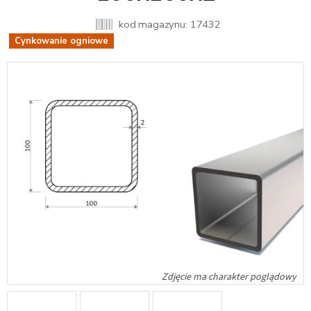
kod magazynu:
17432
Cynkowanie ogniowe