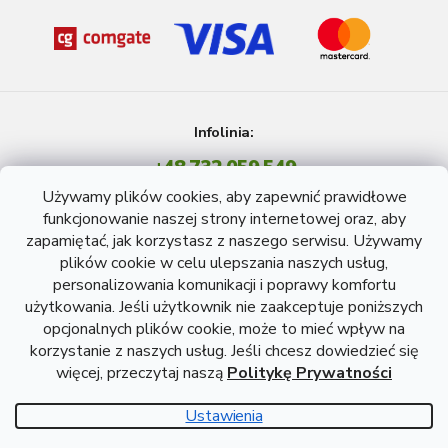
Infolinia:
+48 732 059 549
Pon - Pt: 8 - 15 godź.
Używamy plików cookies, aby zapewnić prawidłowe
info@atreon.pl
funkcjonowanie naszej strony internetowej oraz, aby
zapamiętać, jak korzystasz z naszego serwisu. Używamy
plików cookie w celu ulepszania naszych usług,
personalizowania komunikacji i poprawy komfortu
użytkowania. Jeśli użytkownik nie zaakceptuje poniższych
opcjonalnych plików cookie, może to mieć wpływ na
korzystanie z naszych usług. Jeśli chcesz dowiedzieć się
więcej, przeczytaj naszą
Politykę Prywatności
Opracował Shoptet
Ustawienia