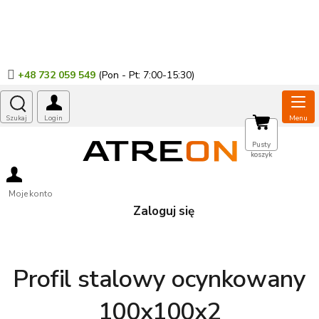
Przejść
do
treści
+48 732 059 549
KOSZYK
Pusty
koszyk
Moje konto
Zaloguj się
Profil stalowy ocynkowany
100x100x2