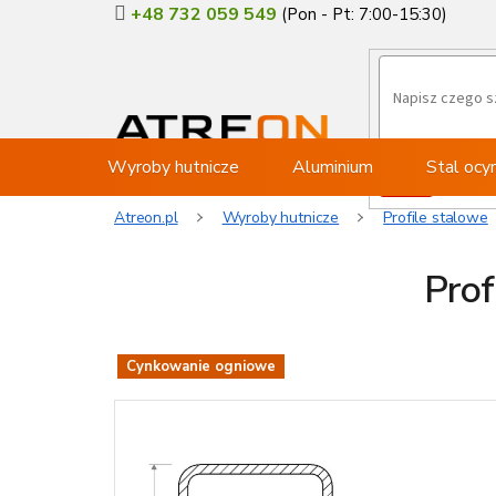
Przejść
+48 732 059 549
do
treści
Wyroby hutnicze
Aluminium
Stal oc
Atreon.pl
Wyroby hutnicze
Profile stalowe
Pro
Cynkowanie ogniowe