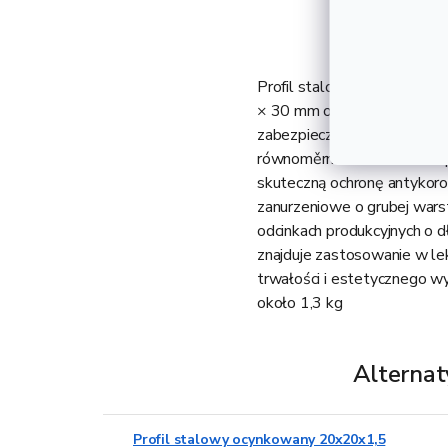
Profil stalowy ocynkowany
× 30 mm oraz grubości ściank
zabezpieczona poprzez cynk
równoměrna i cieńsza niż 
skuteczną ochronę antykor
zanurzeniowe o grubej wars
odcinkach produkcyjnych o dł
znajduje zastosowanie w lek
trwałości i estetycznego w
około 1,3 kg
Alternat
Profil stalowy ocynkowany 20x20x1,5