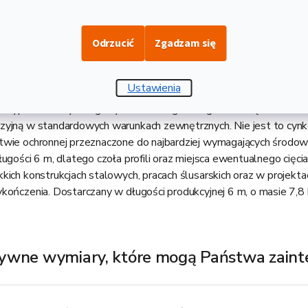
Opis i danne techniczne
Odrzucić
Zgadzam się
 30x30x1,5 to zamknięty kwadratowy profil stalowy w gatunku
i 1,5 mm. Profil wykonany jest ze stali konstrukcyjnej, a jego pow
Ustawienia
owanie w trakcie procesu produkcji materiału (DX51D). Oznacza t
w przypadku klasycznego cynkowania ogniowego metodą zanurzeni
ozyjną w standardowych warunkach zewnętrznych. Nie jest to cy
twie ochronnej przeznaczone do najbardziej wymagających środow
ugości 6 m, dlatego czoła profili oraz miejsca ewentualnego cięcia
kich konstrukcjach stalowych, pracach ślusarskich oraz w projekta
ykończenia. Dostarczany w długości produkcyjnej 6 m, o masie 7,8
ywne wymiary, które mogą Państwa zain