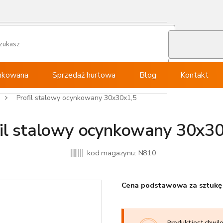
ynkowana
Sprzedaż hurtowa
Blog
Kontakt
Profil stalowy ocynkowany 30x30x1,5
fil stalowy ocynkowany 30x30
kod magazynu:
N810
Cena podstawowa za sztukę 
Produkt jest chwil