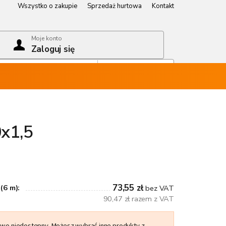
Wszystko o zakupie
Sprzedaż hurtowa
Kontakt
Wszystko o zakupie
Sprzedaż hurtowa
Kontakt
Moje konto
Zaloguj się
Koszyk
Pusty koszyk
x1,5
73,55 zł
(6 m):
bez VAT
90,47 zł razem z VAT
owo niedostępny. Możesz wybrać inne produkty z