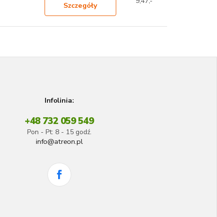
9,47,-
Szczegóły
Infolinia:
+48 732 059 549
Pon - Pt: 8 - 15 godź.
info@atreon.pl