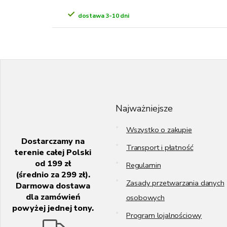
dostawa 3-10 dni
S
t
o
p
k
Najważniejsze
a
Wszystko o zakupie
Dostarczamy na
Transport i płatność
terenie całej Polski
od 199 zł
Regulamin
(średnio za 299 zł).
Zasady przetwarzania danych
Darmowa dostawa
dla zamówień
osobowych
powyżej jednej tony.
Program lojalnościowy