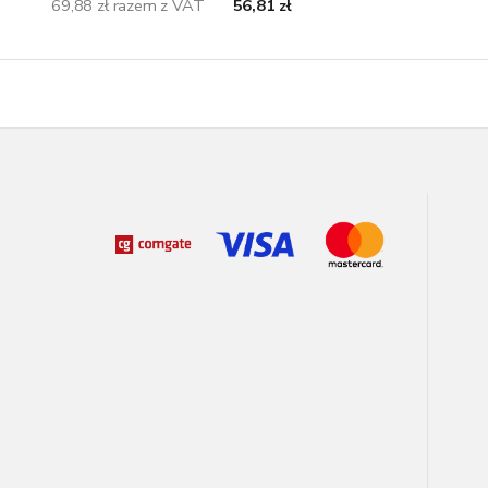
69,88 zł razem z VAT
56,81 zł