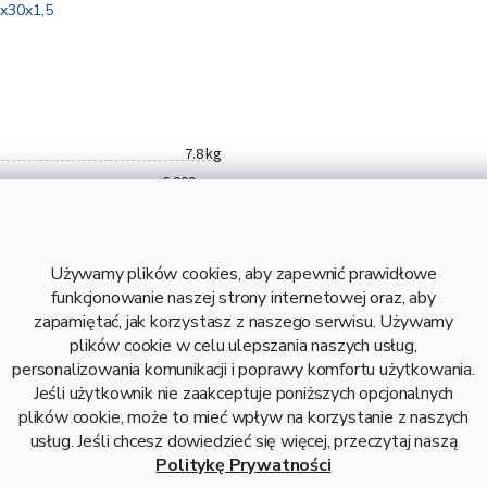
0x30x1,5
7.8 kg
6 000 mm
1,5 mm
DX51D
napylony
Używamy plików cookies, aby zapewnić prawidłowe
1,3 kg
funkcjonowanie naszej strony internetowej oraz, aby
zapamiętać, jak korzystasz z naszego serwisu. Używamy
7,8 kg
plików cookie w celu ulepszania naszych usług,
9,43 zł bez VAT
personalizowania komunikacji i poprawy komfortu użytkowania.
Stal
Jeśli użytkownik nie zaakceptuje poniższych opcjonalnych
plików cookie, może to mieć wpływ na korzystanie z naszych
usług. Jeśli chcesz dowiedzieć się więcej, przeczytaj naszą
Politykę Prywatności