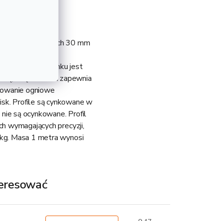
 DX51D o wymiarach 30 mm
ierzchnia została
o, że warstwa cynku jest
ową, dzięki czemu zapewnia
nkowanie ogniowe
isk. Profile są cynkowane w
 nie są ocynkowane. Profil
ch wymagających precyzji,
 kg. Masa 1 metra wynosi
teresować