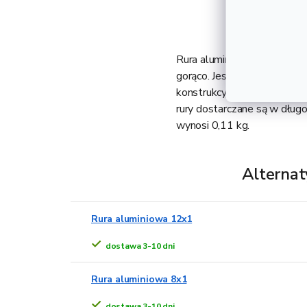
Rura aluminiowa 10x1 to a
gorąco. Jest lżejsza od tra
konstrukcyjny, który znajduj
rury dostarczane są w długo
wynosi 0,11 kg.
Alternat
Rura aluminiowa 12x1
dostawa 3-10 dni
Rura aluminiowa 8x1
dostawa 3-10 dni