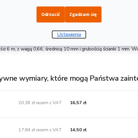
Opis i danne techniczne
Odrzucić
Zgadzam się
luminiowa rura ze stopu EN 6060, o twardości T66, produkowana
dycyjnych rur stalowych i gwarantowanie spawalna. Stanowi bardz
Ustawienia
e zastosowanie, na przykład, w produkcji różnych konstrukcji, ram 
ści 6 m, z wagą 0,66, średnicą 10 mm i grubością ścianki 1 mm. 
ywne wymiary, które mogą Państwa zain
20,38 zł razem z VAT
16,57 zł
17,84 zł razem z VAT
14,50 zł