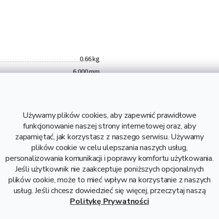
0.66 kg
6 000 mm
1 mm
6060
0,11 kg
Używamy plików cookies, aby zapewnić prawidłowe
0,66 kg
funkcjonowanie naszej strony internetowej oraz, aby
24,1 zł bez VAT
zapamiętać, jak korzystasz z naszego serwisu. Używamy
plików cookie w celu ulepszania naszych usług,
Aluminium
personalizowania komunikacji i poprawy komfortu użytkowania.
Rura z aluminium 10x1,
Jeśli użytkownik nie zaakceptuje poniższych opcjonalnych
Aluminiowa rura 10x1
plików cookie, może to mieć wpływ na korzystanie z naszych
usług. Jeśli chcesz dowiedzieć się więcej, przeczytaj naszą
Politykę Prywatności