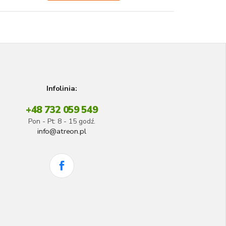
Infolinia:
+48 732 059 549
Pon - Pt: 8 - 15 godź.
info@atreon.pl