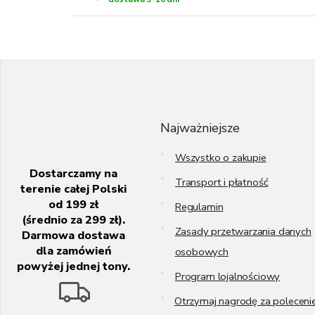
S
t
o
p
k
Najważniejsze
a
Wszystko o zakupie
Dostarczamy na
Transport i płatność
terenie całej Polski
od 199 zł
Regulamin
(średnio za 299 zł).
Zasady przetwarzania danych
Darmowa dostawa
dla zamówień
osobowych
powyżej jednej tony.
Program lojalnościowy
Otrzymaj nagrodę za poleceni