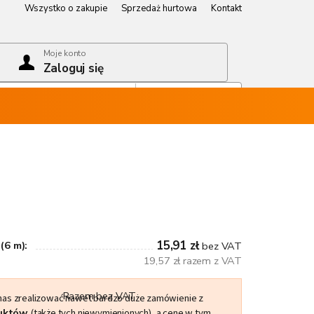
Wszystko o zakupie
Sprzedaż hurtowa
Kontakt
Wszystko o zakupie
Sprzedaż hurtowa
Kontakt
Moje konto
Zaloguj się
Koszyk
Pusty koszyk
15,91 zł
(6 m):
bez VAT
19,57 zł razem z VAT
Razem bez VAT
 nas zrealizować nawet bardzo duże zamówienie z
duktów
(także tych niewymienionych), a cenę w tym