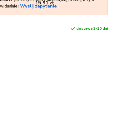
15,91 zł
ywidualnie?
Wyslij zapytanie
dostawa 3-10 dni