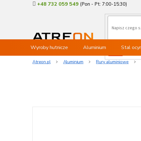
Przejść
+48 732 059 549
do
treści
Wyroby hutnicze
Aluminium
Stal oc
Atreon.pl
Aluminium
Rury aluminiowe