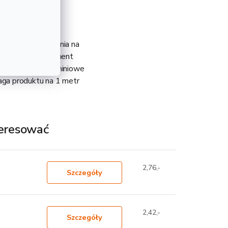
 metodą walcowania na
o uniwersalny element
czy balustrad. Aluminiowe
Waga produktu na 1 metr
teresować
2,76,-
Szczegóły
2,42,-
Szczegóły