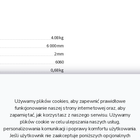
4.08 kg
6 000 mm
2 mm
6060
0,68 kg
4,08 kg
26,61 zł bez VAT
Aluminium
Używamy plików cookies, aby zapewnić prawidłowe
Rura z aluminium 40x2,
funkcjonowanie naszej strony internetowej oraz, aby
Aluminiowa rura 40x2
zapamiętać, jak korzystasz z naszego serwisu. Używamy
plików cookie w celu ulepszania naszych usług,
personalizowania komunikacji i poprawy komfortu użytkowania.
Jeśli użytkownik nie zaakceptuje poniższych opcjonalnych