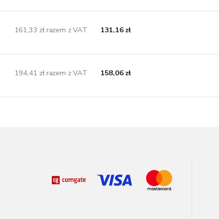
161,33 zł razem z VAT
131,16 zł
194,41 zł razem z VAT
158,06 zł