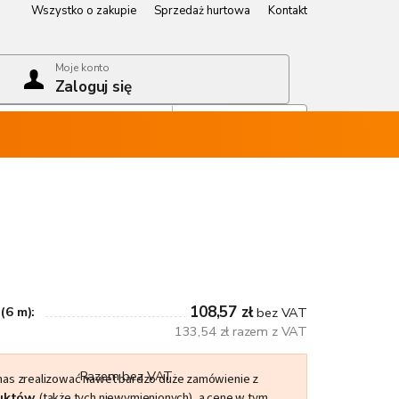
Wszystko o zakupie
Sprzedaż hurtowa
Kontakt
Wszystko o zakupie
Sprzedaż hurtowa
Kontakt
Moje konto
Zaloguj się
Koszyk
Pusty koszyk
108,57 zł
(6 m):
bez VAT
133,54 zł razem z VAT
Razem bez VAT
 nas zrealizować nawet bardzo duże zamówienie z
duktów
(także tych niewymienionych), a cenę w tym