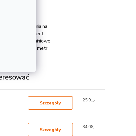
 metodą walcowania na
o uniwersalny element
czy balustrad. Aluminiowe
Waga produktu na 1 metr
teresować
25,91,-
Szczegóły
34,06,-
Szczegóły