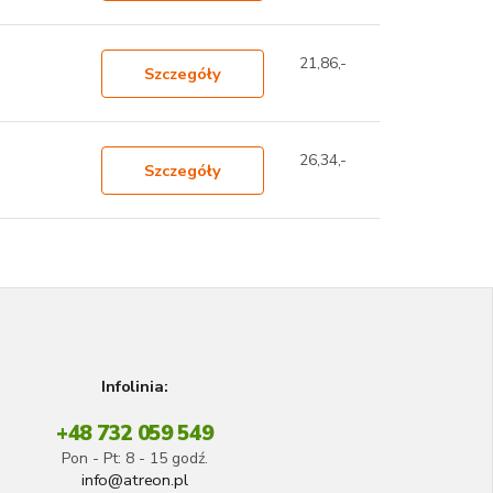
21,86,-
Szczegóły
26,34,-
Szczegóły
Infolinia:
+48 732 059 549
Pon - Pt: 8 - 15 godź.
info@atreon.pl