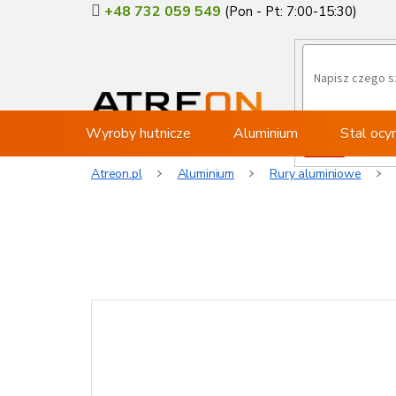
Przejść
+48 732 059 549
do
treści
Wyroby hutnicze
Aluminium
Stal oc
Atreon.pl
Aluminium
Rury aluminiowe