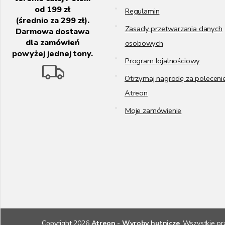
od 199 zł
Regulamin
(średnio za 299 zł).
Zasady przetwarzania danych
Darmowa dostawa
dla zamówień
osobowych
powyżej jednej tony.
Program lojalnościowy
Otrzymaj nagrodę za poleceni
Atreon
Moje zamówienie
Copyright 2026
Atreon - Wyroby hutnicze
. Wszystkie p