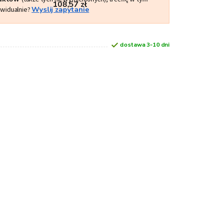
108,57 zł
ywidualnie?
Wyslij zapytanie
dostawa 3-10 dni