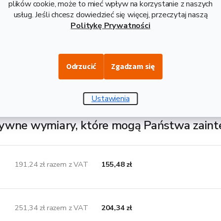
plików cookie, może to mieć wpływ na korzystanie z naszych
usług. Jeśli chcesz dowiedzieć się więcej, przeczytaj naszą
Opis i danne techniczne
Politykę Prywatności
luminiowa rura ze stopu EN 6060, o twardości T66, produkowana
dycyjnych rur stalowych i gwarantowanie spawalna. Stanowi bardz
Odrzucić
Zgadzam się
e zastosowanie, na przykład, w produkcji różnych konstrukcji, ram 
ści 6 m, z wagą 4,08, średnicą 40 mm i grubością ścianki 2 mm. 
Ustawienia
ywne wymiary, które mogą Państwa zain
191,24 zł razem z VAT
155,48 zł
251,34 zł razem z VAT
204,34 zł