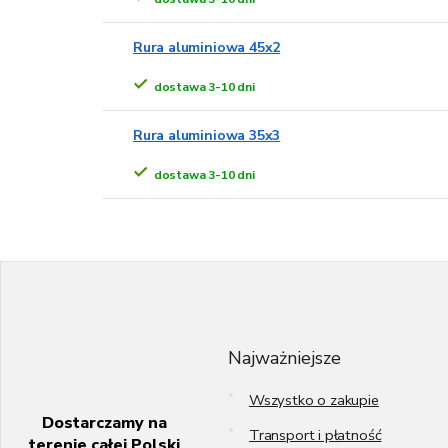
Rura aluminiowa 45x2
dostawa 3-10 dni
Rura aluminiowa 35x3
dostawa 3-10 dni
S
t
o
p
k
Najważniejsze
a
Wszystko o zakupie
Dostarczamy na
Transport i płatność
terenie całej Polski