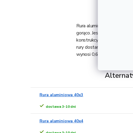
Rura aluminiowa 40x2 to a
gorąco. Jest lżejsza od tra
konstrukcyjny, który znajduj
rury dostarczane są w długo
wynosi 0,68 kg.
Alternat
Rura aluminiowa 40x3
dostawa 3-10 dni
Rura aluminiowa 40x4
dostawa 3-10 dni