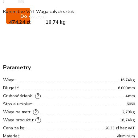
Razem bez VAT:
Waga całych sztuk:
Do koszyka
474,24 zł
16,74 kg
Parametry
16.74 kg
Waga
:
6 000 mm
Długość
:
4 mm
?
Grubość ścianki
:
6060
Stop aluminium
:
2,79 kg
?
Waga na metr
:
16,74 kg
?
Waga produktu
:
28,33 zł bez VAT
Cena za kg
:
Aluminium
Materiał
: