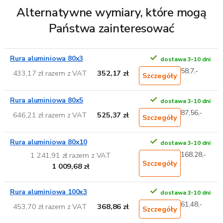
Alternatywne wymiary, które mogą
Państwa zainteresować
Rura aluminiowa 80x3
dostawa 3-10 dni
58,7,-
433,17 zł razem z VAT
352,17 zł
Szczegóły
Rura aluminiowa 80x5
dostawa 3-10 dni
87,56,-
646,21 zł razem z VAT
525,37 zł
Szczegóły
Rura aluminiowa 80x10
dostawa 3-10 dni
168,28,-
1 241,91 zł razem z VAT
Szczegóły
1 009,68 zł
Rura aluminiowa 100x3
dostawa 3-10 dni
61,48,-
453,70 zł razem z VAT
368,86 zł
Szczegóły