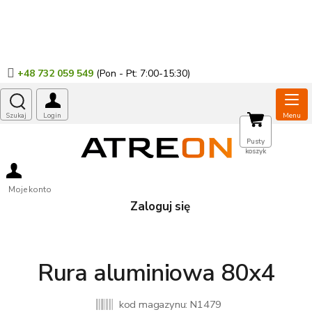
Przejść
do
treści
+48 732 059 549
KOSZYK
Pusty
koszyk
Moje konto
Zaloguj się
Rura aluminiowa 80x4
kod magazynu:
N1479