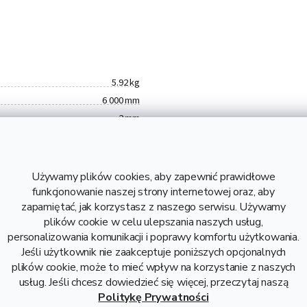
5.92 kg
6 000 mm
2 mm
S235
0,99 kg
5,92 kg
Używamy plików cookies, aby zapewnić prawidłowe
5,52 zł bez VAT
funkcjonowanie naszej strony internetowej oraz, aby
zapamiętać, jak korzystasz z naszego serwisu. Używamy
Rura stalowa fi 22
plików cookie w celu ulepszania naszych usług,
Stal
personalizowania komunikacji i poprawy komfortu użytkowania.
Jeśli użytkownik nie zaakceptuje poniższych opcjonalnych
plików cookie, może to mieć wpływ na korzystanie z naszych
usług. Jeśli chcesz dowiedzieć się więcej, przeczytaj naszą
Politykę Prywatności