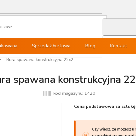
ynkowana
Sprzedaż hurtowa
Blog
Kontakt
Rura spawana konstrukcyjna 22x2
ra spawana konstrukcyjna 2
kod magazynu:
1420
Cena podstawowa za sztukę 
Czy wiesz, że możesz u
szerokiej gamy pro