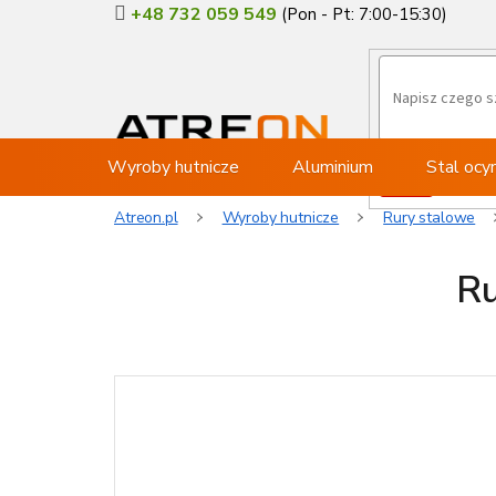
Przejść
+48 732 059 549
do
treści
Wyroby hutnicze
Aluminium
Stal oc
Atreon.pl
Wyroby hutnicze
Rury stalowe
Ru