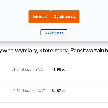
Opis i danne techniczne
 22x2 to rura walcowana na gorąco wykonana ze konstrukcyjnej st
Odrzucić
Zgadzam się
ednicach i różnej grubości ścianek. Mają one szerokie spektrum za
 do przewodzenia różnych substancji rozszerzających się lub gazów
Ustawienia
92 kg i grubości ścianki 2 mm. Długość 1 m odpowiada wadze 0,99
ywne wymiary, które mogą Państwa zain
51,64 zł razem z VAT
41,98 zł
42,89 zł razem z VAT
34,87 zł