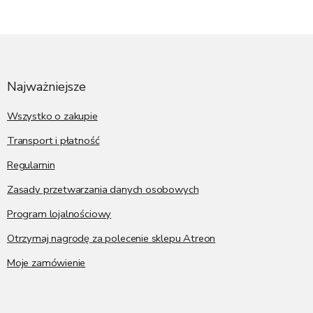
S
t
o
p
Najważniejsze
k
a
Wszystko o zakupie
Transport i płatność
Regulamin
Zasady przetwarzania danych osobowych
Program lojalnościowy
Otrzymaj nagrodę za polecenie sklepu Atreon
Moje zamówienie