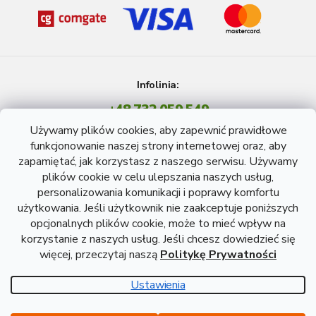
Infolinia:
+48 732 059 549
Pon - Pt: 8 - 15 godź.
Używamy plików cookies, aby zapewnić prawidłowe
info@atreon.pl
funkcjonowanie naszej strony internetowej oraz, aby
zapamiętać, jak korzystasz z naszego serwisu. Używamy
plików cookie w celu ulepszania naszych usług,
personalizowania komunikacji i poprawy komfortu
użytkowania. Jeśli użytkownik nie zaakceptuje poniższych
opcjonalnych plików cookie, może to mieć wpływ na
korzystanie z naszych usług. Jeśli chcesz dowiedzieć się
więcej, przeczytaj naszą
Politykę Prywatności
Opracował Shoptet
Ustawienia