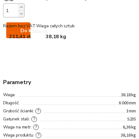
Razem bez VAT:
Waga całych sztuk:
Do koszyka
211,41 zł
38,18 kg
Parametry
38.18 kg
Waga
:
6 000 mm
Długość
:
3 mm
?
Grubość ścianki
:
S235
?
Gatunek stali
:
6,36 kg
?
Waga na metr
:
38,18 kg
?
Waga produktu
: