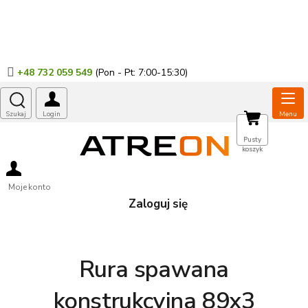
Przejść
do
treści
+48 732 059 549
KOSZYK
Pusty
koszyk
Moje konto
Zaloguj się
Rura spawana
konstrukcyjna 89x3