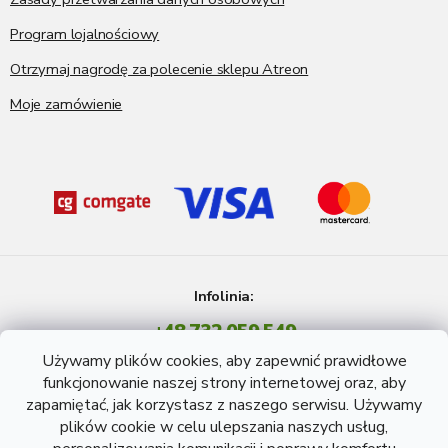
Program lojalnościowy
Otrzymaj nagrodę za polecenie sklepu Atreon
Moje zamówienie
Infolinia:
+48 732 059 549
Pon - Pt: 8 - 15 godź.
Używamy plików cookies, aby zapewnić prawidłowe
info@atreon.pl
funkcjonowanie naszej strony internetowej oraz, aby
zapamiętać, jak korzystasz z naszego serwisu. Używamy
plików cookie w celu ulepszania naszych usług,