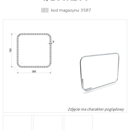
kod magazynu:
3587