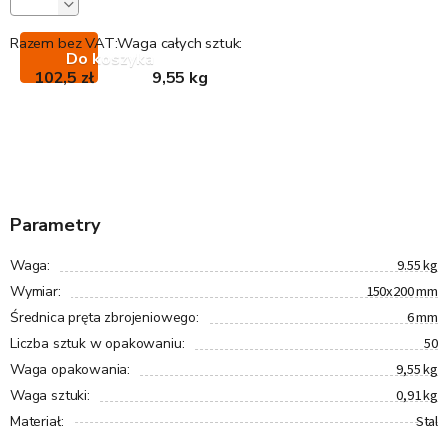
Razem bez VAT:
Waga całych sztuk:
Do koszyka
102,5 zł
9,55 kg
Parametry
9.55 kg
Waga
:
150x200 mm
Wymiar
:
6 mm
Średnica pręta zbrojeniowego
:
50
Liczba sztuk w opakowaniu
:
9,55 kg
Waga opakowania
:
0,91 kg
Waga sztuki
:
Stal
Materiał
: