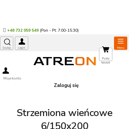
Przejść
do
treści
+48 732 059 549
KOSZYK
Pusty
koszyk
Moje konto
Zaloguj się
Strzemiona wieńcowe
6/150x200