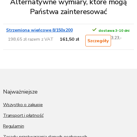
Alternatywne wymiary, które mogą
Państwa zainteresować
Strzemiona wieńcowe 8/150x200
dostawa 3-10 dni
3,23,-
198,65 zł razem z VAT
161,50 zł
Szczegóły
S
t
o
p
Najważniejsze
k
a
Wszystko o zakupie
Transport i płatność
Regulamin
Zasady przetwarzania danych osobowych