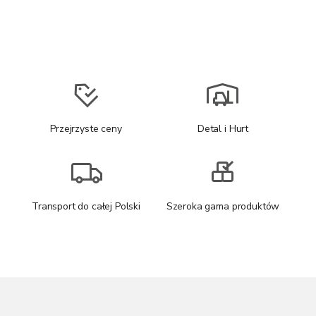
Przejrzyste ceny
Detal i Hurt
Transport do całej Polski
Szeroka gama produktów
S
t
o