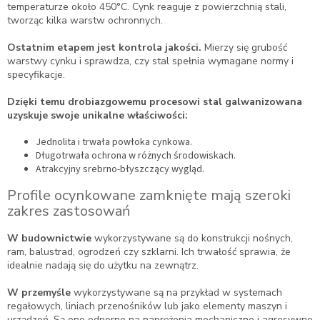
temperaturze około 450°C. Cynk reaguje z powierzchnią stali,
tworząc kilka warstw ochronnych.
Ostatnim etapem jest kontrola jakości.
Mierzy się grubość
warstwy cynku i sprawdza, czy stal spełnia wymagane normy i
specyfikacje.
Dzięki temu drobiazgowemu procesowi stal galwanizowana
uzyskuje swoje unikalne właściwości:
Jednolita i trwała powłoka cynkowa.
Długotrwała ochrona w różnych środowiskach.
Atrakcyjny srebrno-błyszczący wygląd.
Profile ocynkowane zamknięte mają szeroki
zakres zastosowań
W budownictwie
wykorzystywane są do konstrukcji nośnych,
ram, balustrad, ogrodzeń czy szklarni. Ich trwałość sprawia, że
idealnie nadają się do użytku na zewnątrz.
W przemyśle
wykorzystywane są na przykład w systemach
regałowych, liniach przenośników lub jako elementy maszyn i
urządzeń. Są one odporne na naprężenia mechaniczne i agresywne