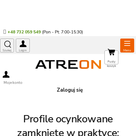
Przejść
do
treści
+48 732 059 549
KOSZYK
Pusty
koszyk
Moje konto
Zaloguj się
Profile ocynkowane
zamknięte w praktyce: