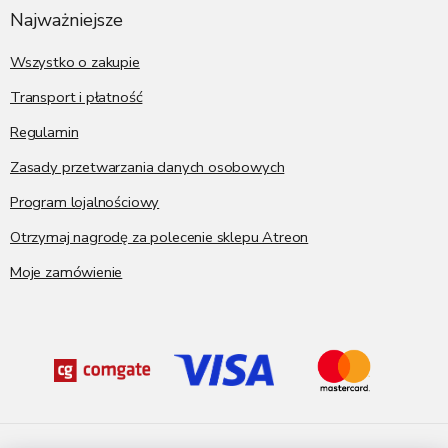
p
Najważniejsze
k
a
Wszystko o zakupie
Transport i płatność
Regulamin
Zasady przetwarzania danych osobowych
Program lojalnościowy
Otrzymaj nagrodę za polecenie sklepu Atreon
Moje zamówienie