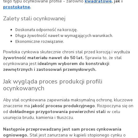
tego typu ocynkowane profile - zarówno
kwadratowe
, jak i
prostokątne
.
Zalety stali ocynkowanej
Doskonała odporność na korozję.
Długa żywotność nawet w wymagających warunkach.
Ekonomiczne rozwiązanie.
Powłoka cynkowa skutecznie chroni stal przed korozją i wydłuża
żywotność materiału nawet do 50 lat.
Sprawia to, że stal
ocynkowana jest
idealnym wyborem do konstrukcji
zewnętrznych i zastosowań przemysłowych.
Jak wygląda proces produkcji profili
ocynkowanych
Aby stal ocynkowana zapewniała maksymalną ochronę, kluczowe
znaczenie ma
jakość procesu produkcyjnego
. Rozpoczyna się on
od
dokładnego przygotowania powierzchni stali
w celu
usunięcia brudu, kamienia i tłuszczu.
Następnie przeprowadzany jest sam proces cynkowania
ogniowego.
Stal jest zanurzana w kąpieli stopionego cynku o