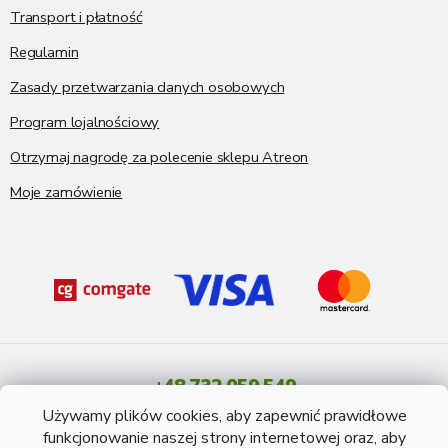
Transport i płatność
Regulamin
Zasady przetwarzania danych osobowych
Program lojalnościowy
Otrzymaj nagrodę za polecenie sklepu Atreon
Moje zamówienie
+48 732 059 549
Pon - Pt: 8 - 15 godź.
Używamy plików cookies, aby zapewnić prawidłowe
info@atreon.pl
funkcjonowanie naszej strony internetowej oraz, aby