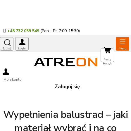
Przejść
do
treści
+48 732 059 549
KOSZYK
Pusty
koszyk
Moje konto
Zaloguj się
Wypełnienia balustrad – jaki
materiał wybrać i na co