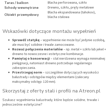
Blacha perforowana, szkło
Taras / balkon
Drewno, szkło, pręty metalowe
Schody wewnętrzne
Blacha ekspandowana (tahokov),
Obiekt przemysłowy
blacha stalowa
Wskazówki dotyczące montażu wypełnień
Sprawdź statykę
– wypełnienie nie może być jedynie ozdobą,
ale musi być solidnie i trwale zamocowane.
Rozważ połączenia materiałów
– np. metal + szkło lub jekel +
drewno to nowoczesne i estetyczne kombinacje.
Pamiętaj o konserwacji
– stal nierdzewna wymaga minimalnej
pielęgnacji, natomiast drewno potrzebuje regularnego
zabezpieczania.
Przestrzegaj norm
– szczególnie dotyczących wysokości
balustrady i odstępów między elementami (zalecany
maksymalny odstęp: 120 mm).
Skorzystaj z oferty stali i profili na Atreon.pl
Szukasz wypełnienia balustrady, które będzie solidne, trwałe i
jednocześnie estetyczne?