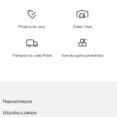
Przejrzyste ceny
Detal i Hurt
Transport do całej Polski
Szeroka gama produktów
S
t
o
p
Najważniejsze
k
a
Wszystko o zakupie