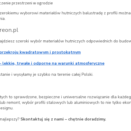
zenie przestrzeni w ogrodzie
 i szerokiemu wyborowi materiałów hutniczych balustradę z profili moż
ia.
reon.pl
jdziesz szeroki wybór materiałów hutniczych odpowiednich do budow
 przekroju kwadratowym i prostokątnym
– lekkie, trwałe i odporne na warunki atmosferyczne
tanie i wysyłamy je szybko na terenie całej Polski.
iętych to sprawdzone, bezpieczne i uniwersalne rozwiązanie dla każdeg
ub remont, wybór profili stalowych lub aluminiowych to nie tylko eko
esignu.
e najlepszy?
Skontaktuj się z nami – chętnie doradzimy.