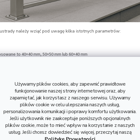
lustrady należy wziąć pod uwagę kilka istotnych parametrów:
tosowane to 40×40 mm, 50×50 mm lub 60×40 mm
korzystuje się mniejsze profile – np. 30×30 mm lub 40×20 mm
ości od konstrukcji można zastosować również cieńsze profile zamknięte
Używamy plików cookies, aby zapewnić prawidłowe
nki to minimum
2 mm
, aby zapewnić odpowiednią wytrzymałość i bezpiecz
funkcjonowanie naszej strony internetowej oraz, aby
zapamiętać, jak korzystasz z naszego serwisu. Używamy
plików cookie w celu ulepszania naszych usług,
personalizowania komunikacji i poprawy komfortu użytkowania.
5)
– odpowiednie do większości zastosowań, przystępne cenowo
Jeśli użytkownik nie zaakceptuje poniższych opcjonalnych
ISI 304, AISI 316)
– odporne na korozję, idealne do zastosowań zewnętrz
plików cookie, może to mieć wpływ na korzystanie z naszych
usług. Jeśli chcesz dowiedzieć się więcej, przeczytaj naszą
chni
Politykę Prywatności