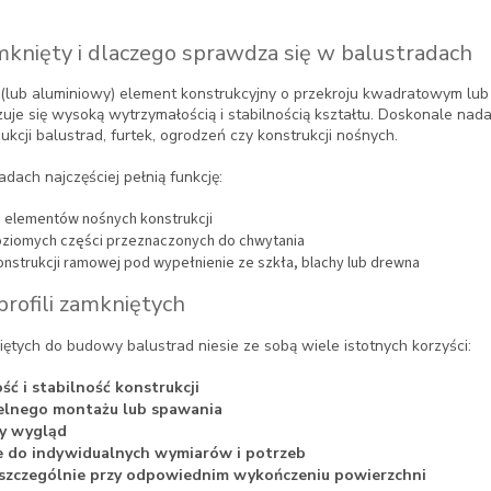
amknięty i dlaczego sprawdza się w balustradach
y (lub aluminiowy) element konstrukcyjny o przekroju kwadratowym lub
je się wysoką wytrzymałością i stabilnością kształtu. Doskonale nada
cji balustrad, furtek, ogrodzeń czy konstrukcji nośnych.
adach najczęściej pełnią funkcję:
 elementów nośnych konstrukcji
oziomych części przeznaczonych do chwytania
onstrukcji ramowej pod wypełnienie ze szkła, blachy lub drewna
profili zamkniętych
ętych do budowy balustrad niesie ze sobą wiele istotnych korzyści:
ć i stabilność konstrukcji
elnego montażu lub spawania
ty wygląd
 do indywidualnych wymiarów i potrzeb
szczególnie przy odpowiednim wykończeniu powierzchni