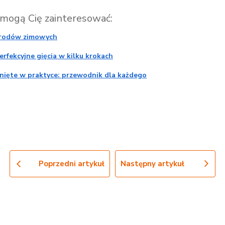
 mogą Cię zainteresować:
grodów zimowych
Perfekcyjne gięcia w kilku krokach
nięte w praktyce: przewodnik dla każdego
Poprzedni artykuł
Następny artykuł