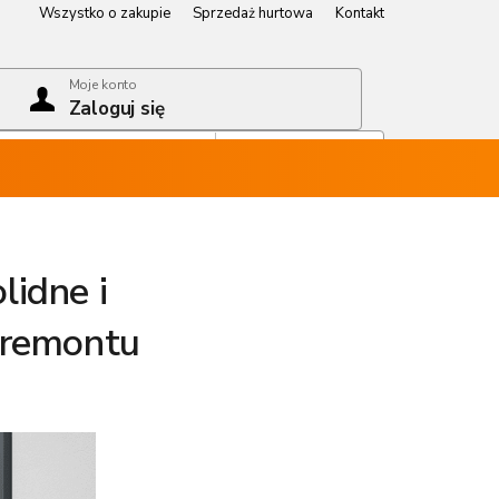
Wszystko o zakupie
Sprzedaż hurtowa
Kontakt
Wszystko o zakupie
Sprzedaż hurtowa
Kontakt
Moje konto
Zaloguj się
Koszyk
Pusty koszyk
lidne i
 remontu