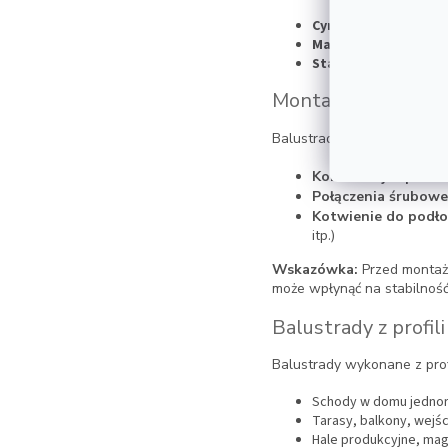
Cynkowanie ogniow
Malowanie proszkow
Stal nierdzewna sz
Montaż balustrady 
Balustradę z profili zamk
Konstrukcja spawa
Połączenia śrubowe
Kotwienie do podło
itp.)
Wskazówka:
Przed montaż
może wpłynąć na stabilność 
Balustrady z profil
Balustrady wykonane z prof
Schody w domu jednoro
Tarasy, balkony, wejś
Hale produkcyjne, mag