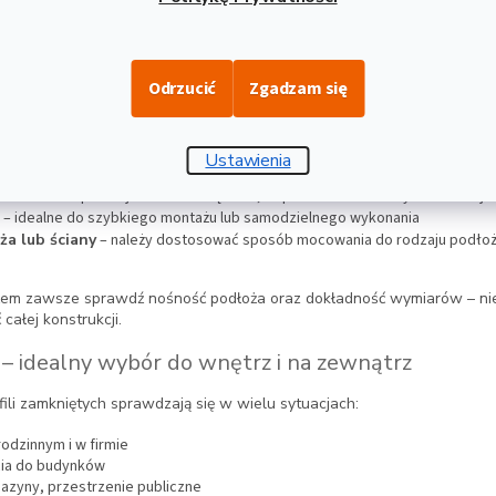
e
– bardzo wysoka odporność na korozję
e (komaxit)
– trwałe, estetyczne wykończenie kolorystyczne
czotkowana
– elegancki wygląd bez potrzeby dodatkowego malowania
Odrzucić
Zgadzam się
z profili zamkniętych
niętych można zmontować na kilka sposobów – w zależności od warunk
Ustawienia
na
– trwałe i profesjonalne rozwiązanie, odpowiednie do stałych instalacji
– idealne do szybkiego montażu lub samodzielnego wykonania
ża lub ściany
– należy dostosować sposób mocowania do rodzaju podłoż
em zawsze sprawdź nośność podłoża oraz dokładność wymiarów – ni
całej konstrukcji.
i – idealny wybór do wnętrz i na zewnątrz
ili zamkniętych sprawdzają się w wielu sytuacjach:
dzinnym i w firmie
cia do budynków
azyny, przestrzenie publiczne