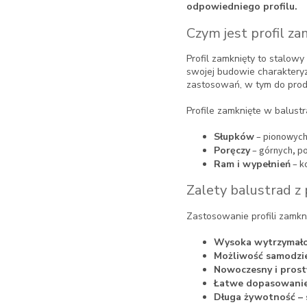
odpowiedniego profilu.
Czym jest profil z
Profil zamknięty to stalow
swojej budowie charakteryzu
zastosowań, w tym do produk
Profile zamknięte w balustr
Słupków
– pionowych
Poręczy
– górnych, p
Ram i wypełnień
– k
Zalety balustrad z 
Zastosowanie profili zamkni
Wysoka wytrzymałoś
Możliwość samodzi
Nowoczesny i pros
Łatwe dopasowanie
Długa żywotność – 