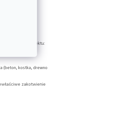
ów i wymagań projektu:
a (beton, kostka, drewno
ewłaściwe zakotwienie