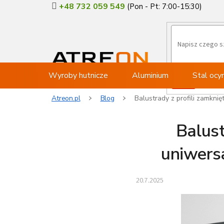
Przejść
+48 732 059 549
do
treści
Wyroby hutnicze
Aluminium
Stal oc
Atreon.pl
Blog
Balustrady z profili zamkni
Balust
uniwers
20.7.2025