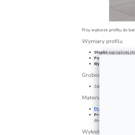
Przy wyborze profilu do ba
Wymiary profilu
Słupki:
najczęściej s
Poręcze:
zazwyczaj wy
Wypełnienia:
w zależn
Grubość ścianki
Zalecana grubość ścia
Materiał
Profile stalowe
(S23
Profile nierdzewne (A
dodatkowej obróbki
Wykończenie powierz