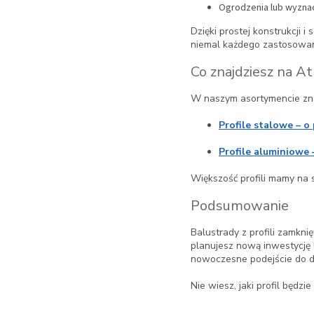
Ogrodzenia lub wyznac
Dzięki prostej konstrukcji
niemal każdego zastosowan
Co znajdziesz na At
W naszym asortymencie zna
Profile stalowe
– o
Profile aluminiowe
Większość profili mamy na s
Podsumowanie
Balustrady z profili zamkn
planujesz nową inwestycję l
nowoczesne podejście do d
Nie wiesz, jaki profil będzi