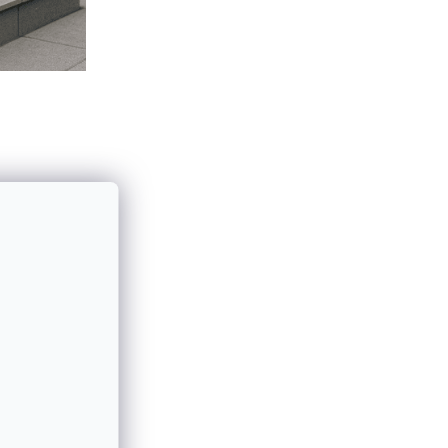
eństwo konstrukcji.
nych bez potrzeby