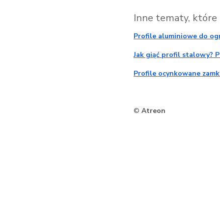
Inne tematy, które
Profile aluminiowe do o
Jak giąć profil stalowy? 
Profile ocynkowane zamk
©
Atreon