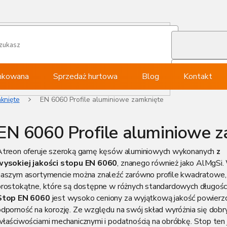
ynkowana
Sprzedaż hurtowa
Blog
Kontakt
knięte
EN 6060 Profile aluminiowe zamknięte
EN 6060 Profile aluminiowe 
Atreon oferuje szeroką gamę kęsów aluminiowych wykonanych
z
wysokiej jakości stopu EN 6060
, znanego również jako AlMgSi
naszym asortymencie można znaleźć zarówno profile kwadratowe, j
prostokątne, które są dostępne w różnych standardowych długości
Stop EN 6060
jest wysoko ceniony za wyjątkową jakość powierzch
odporność na korozję. Ze względu na swój skład wyróżnia się dobr
właściwościami mechanicznymi i podatnością na obróbkę. Stop ten 