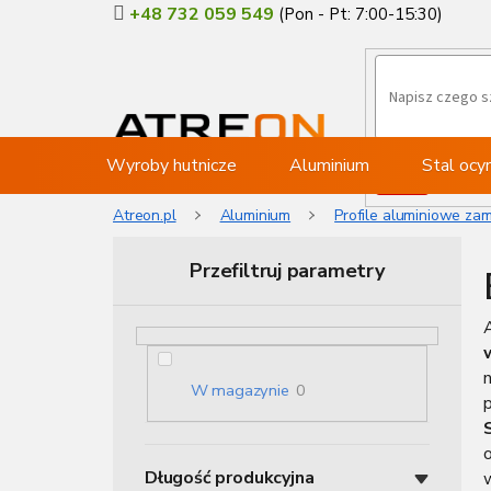
Przejść
+48 732 059 549
do
treści
Wyroby hutnicze
Aluminium
Stal oc
Atreon.pl
Aluminium
Profile aluminiowe zam
Przefiltruj parametry
P
a
s
e
W magazynie
0
k
b
o
Długość produkcyjna
c