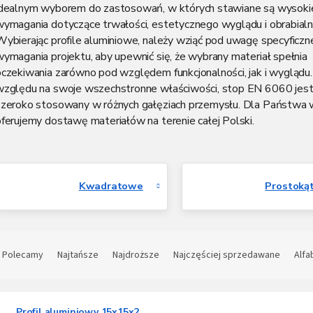
idealnym wyborem do zastosowań, w których stawiane są wysoki
wymagania dotyczące trwałości, estetycznego wyglądu i obrabialn
Wybierając profile aluminiowe, należy wziąć pod uwagę specyficzn
ymagania projektu, aby upewnić się, że wybrany materiał spełnia
oczekiwania zarówno pod względem funkcjonalności, jak i wyglądu.
względu na swoje wszechstronne właściwości, stop EN 6060 jes
szeroko stosowany w różnych gałęziach przemysłu. Dla Państwa
ferujemy dostawę materiałów na terenie całej Polski.
Kwadratowe
Prostoką
S
o
Polecamy
Najtańsze
Najdroższe
Najczęściej sprzedawane
Alfa
t
L
o
Profil aluminiowy 15x15x2