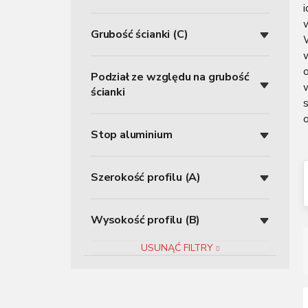
z
n
Grubość ścianki (C)
y
w
Podział ze względu na grubość
ścianki
o
Stop aluminium
Szerokość profilu (A)
Wysokość profilu (B)
USUNĄĆ FILTRY
r