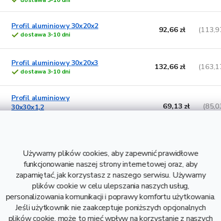
Profil aluminiowy 30x20x2
92,66 zł
(113,9
dostawa 3-10 dni
Profil aluminiowy 30x20x3
132,66 zł
(163,1
dostawa 3-10 dni
Profil aluminiowy
69,13 zł
(85,0
30x30x1,2
dostawa 3-10 dni
Profil aluminiowy
79,46 zł
(97,7
30x30x1,5
Używamy plików cookies, aby zapewnić prawidłowe
dostawa 3-10 dni
funkcjonowanie naszej strony internetowej oraz, aby
zapamiętać, jak korzystasz z naszego serwisu. Używamy
Profil aluminiowy 30x30x2
plików cookie w celu ulepszania naszych usług,
106,86 zł
(131,4
dostawa 3-10 dni
personalizowania komunikacji i poprawy komfortu użytkowania.
Jeśli użytkownik nie zaakceptuje poniższych opcjonalnych
plików cookie, może to mieć wpływ na korzystanie z naszych
Profil aluminiowy 30x30x3