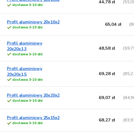
w
44,78 zł
(55,0
dostawa 3-10 dni
s
a
t
n
a
Profil aluminiowy 20x10x2
65,04 zł
(8
p
e
dostawa 3-10 dni
p
o
Profil aluminiowy
d
o
48,58 zł
(59,7
20x20x1,3
u
d
dostawa 3-10 dni
k
u
t
k
Profil aluminiowy
ó
t
69,28 zł
(85,2
20x20x1,5
w
ó
dostawa 3-10 dni
w
Profil aluminiowy 20x20x2
69,07 zł
(84,9
dostawa 3-10 dni
Profil aluminiowy 25x15x2
68,27 zł
(83,9
dostawa 3-10 dni