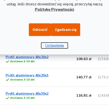
154,06 zł
(189,4
usług. Jeśli chcesz dowiedzieć się więcej, przeczytaj naszą
dostawa 3-10 dni
Politykę Prywatności
Profil aluminiowy 35x35x2
138,79 zł
(170,7
dostawa 3-10 dni
Odrzucić
Zgadzam się
Profil aluminiowy
69,13 zł
(85,0
40x20x1,2
dostawa 3-10 dni
Ustawienia
Profil aluminiowy 40x20x2
109,63 zł
(134,8
dostawa 3-10 dni
Profil aluminiowy 40x20x3
140,77 zł
(173,1
dostawa 3-10 dni
Profil aluminiowy 40x30x2
116,81 zł
(143,6
dostawa 3-10 dni