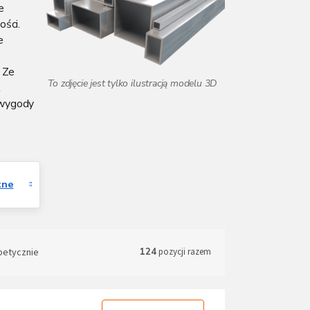
e
ości.
e
 Ze
t
 wygody
tne
betycznie
124
pozycji razem