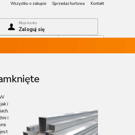
Wszystko o zakupie
Sprzedaż hurtowa
Kontakt
Wszystko o zakupie
Sprzedaż hurtowa
Kontakt
Moje konto
Zaloguj się
Koszyk
Pusty koszyk
zamknięte
. W
ak i
ach.
ni i
ymi
jest