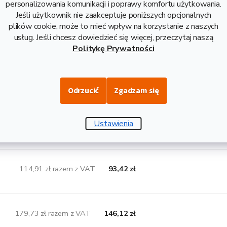
personalizowania komunikacji i poprawy komfortu użytkowania.
Jeśli użytkownik nie zaakceptuje poniższych opcjonalnych
Opis i danne techniczne
plików cookie, może to mieć wpływ na korzystanie z naszych
usług. Jeśli chcesz dowiedzieć się więcej, przeczytaj naszą
to aluminiowy profil o kwadratowym kształcie, ze stopu EN 6060
Politykę Prywatności
e aluminiowe profile kwadratowe są gwarantowanie spawalne. Ich 
 profili stalowych. Mają szerokie zastosowanie w budownictwie i
ci 3 mm jest dostarczany w długości 6 m, z wagą 7,56 kg. Waga p
Odrzucić
Zgadzam się
Ustawienia
ywne wymiary, które mogą Państwa zain
114,91 zł razem z VAT
93,42 zł
179,73 zł razem z VAT
146,12 zł