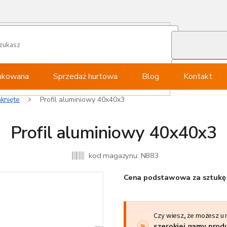
ynkowana
Sprzedaż hurtowa
Blog
Kontakt
knięte
Profil aluminiowy 40x40x3
Profil aluminiowy 40x40x3
kod magazynu:
N883
Cena podstawowa za sztukę 
Czy wiesz, że możesz u
szerokiej gamy pro