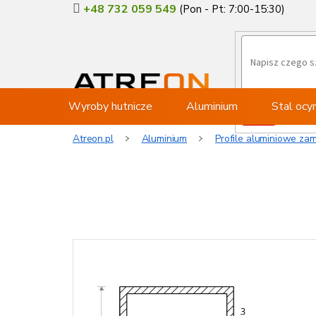
Przejść
+48 732 059 549
do
treści
Wyroby hutnicze
Aluminium
Stal oc
Atreon.pl
Aluminium
Profile aluminiowe zam