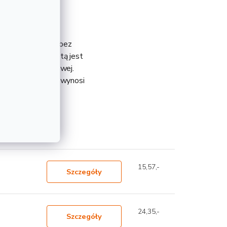
, twardości T66, bez
niewątpliwą zaletą jest
 produkcji metalowej.
roduktu na 1 metr wynosi
teresować
15,57,-
Szczegóły
24,35,-
Szczegóły