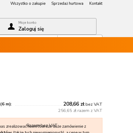
Wszystko o zakupie
Sprzedaż hurtowa
Kontakt
Wszystko o zakupie
Sprzedaż hurtowa
Kontakt
Moje konto
Zaloguj się
Koszyk
Pusty koszyk
208,66 zł
(6 m):
bez VAT
256,65 zł razem z VAT
Razem bez VAT
 nas zrealizować nawet bardzo duże zamówienie z
duktów
(także tych niewymienionych), a cenę w tym