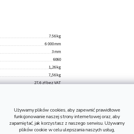
7.56 kg
6 000 mm
3 mm
6060
1,26 kg
7,56 kg
27,6 zł bez VAT
Aluminium
Profil z aluminium
40x40x3
Używamy plików cookies, aby zapewnić prawidłowe
funkcjonowanie naszej strony internetowej oraz, aby
zapamiętać, jak korzystasz z naszego serwisu. Używamy
plików cookie w celu ulepszania naszych usług,