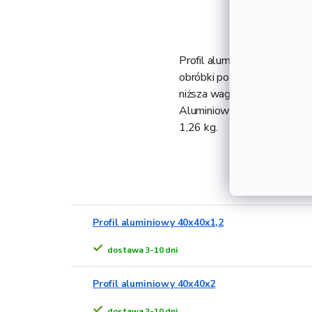
Profil aluminiowy 40x40x3 
obróbki powierzchniowej. T
niższa waga w porównaniu do
Aluminiowy profil o gruboś
1,26 kg.
Alternat
Profil aluminiowy 40x40x1,2
dostawa 3-10 dni
Profil aluminiowy 40x40x2
dostawa 3-10 dni