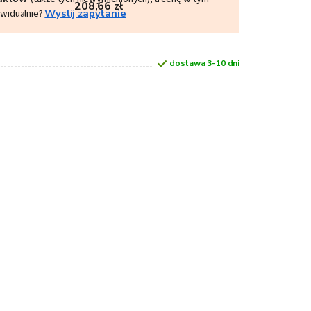
208,66 zł
ywidualnie?
Wyslij zapytanie
dostawa 3-10 dni