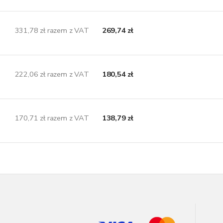
331,78 zł razem z VAT
269,74 zł
222,06 zł razem z VAT
180,54 zł
170,71 zł razem z VAT
138,79 zł