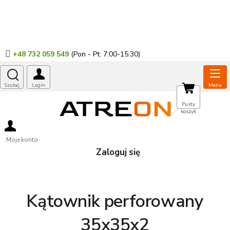
Przejść
do
treści
+48 732 059 549
KOSZYK
Pusty
koszyk
Moje konto
Zaloguj się
Kątownik perforowany
35x35x2