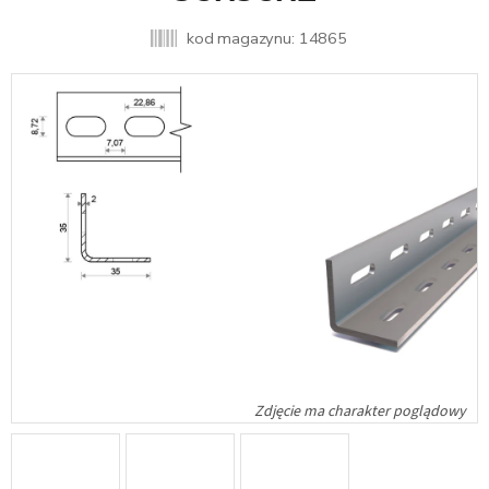
kod magazynu:
14865