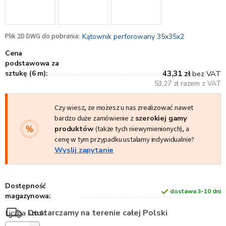
Kątownik perforowany 35x35x2
Cena
podstawowa za
sztukę (6 m):
43,31 zł
bez VAT
53,27 zł razem z VAT
Czy wiesz, że możesz u nas zrealizować nawet
bardzo duże zamówienie z
szerokiej gamy
produktów
(także tych niewymienionych), a
cenę w tym przypadku ustalamy indywidualnie?
Wyslij zapytanie
Dostępność
dostawa 3-10 dni
magazynowa:
Dostarczamy na terenie całej Polski