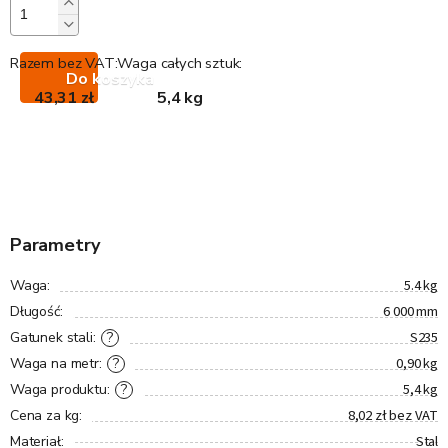
Razem bez VAT:
Waga całych sztuk:
Do koszyka
43,31 zł
5,4 kg
Parametry
5.4 kg
Waga
:
6 000 mm
Długość
:
S235
?
Gatunek stali
:
0,90 kg
?
Waga na metr
:
5,4 kg
?
Waga produktu
:
8,02 zł bez VAT
Cena za kg
:
Stal
Materiał
: