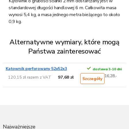
Kątownik o grubości ścianki 2 mm dostarczany jest w
standardowej długości handlowej 6 m. Całkowita masa
wynosi 5,4 kg, a masa jednego metra bieżącego to około
0,9 kg.
Alternatywne wymiary, które mogą
Państwa zainteresować
Kątownik perforowany 52x52x3
dostawa 3-10 dni
16,28,-
120,15 zł razem z VAT
97,68 zł
Szczegóły
S
t
o
p
Najważniejsze