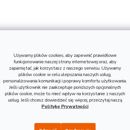
13.2 kg
6 000 mm
S235
Używamy plików cookies, aby zapewnić prawidłowe
2,20 kg
funkcjonowanie naszej strony internetowej oraz, aby
13,20 kg
zapamiętać, jak korzystasz z naszego serwisu. Używamy
7,4 zł bez VAT
plików cookie w celu ulepszania naszych usług,
Stal
personalizowania komunikacji i poprawy komfortu użytkowania.
Jeśli użytkownik nie zaakceptuje poniższych opcjonalnych
plików cookie, może to mieć wpływ na korzystanie z naszych
usług. Jeśli chcesz dowiedzieć się więcej, przeczytaj naszą
Politykę Prywatności
Opis i danne techniczne