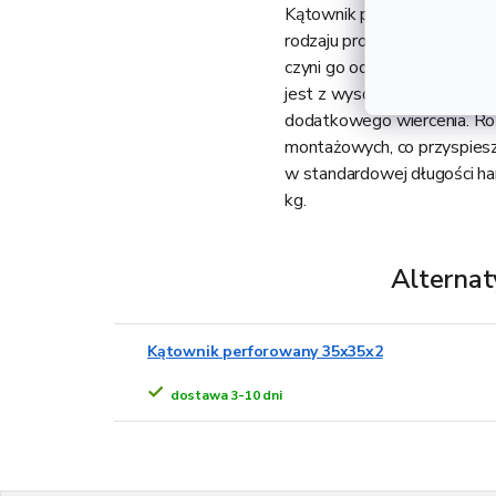
Kątownik perforowany 52x52
rodzaju projektach montażow
czyni go odpowiednim rozwi
jest z wysokiej jakości sta
dodatkowego wiercenia. Ro
montażowych, co przyspiesza
w standardowej długości ha
kg.
Alternat
Kątownik perforowany 35x35x2
dostawa 3-10 dni