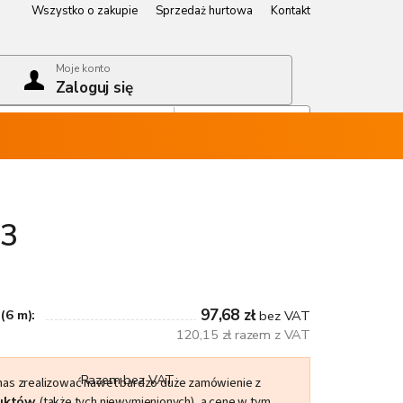
Wszystko o zakupie
Sprzedaż hurtowa
Kontakt
Wszystko o zakupie
Sprzedaż hurtowa
Kontakt
Moje konto
Zaloguj się
Koszyk
Pusty koszyk
x3
97,68 zł
(6 m):
bez VAT
120,15 zł razem z VAT
Razem bez VAT
 nas zrealizować nawet bardzo duże zamówienie z
duktów
(także tych niewymienionych), a cenę w tym