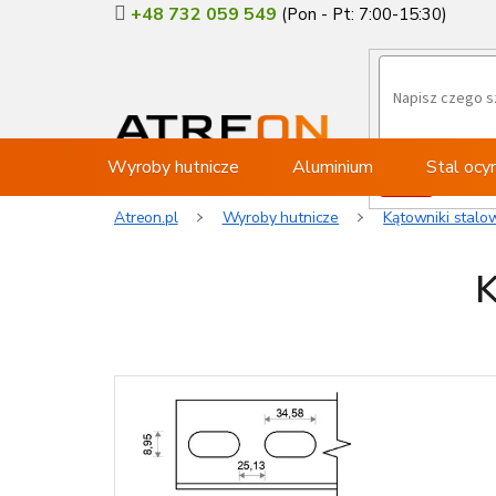
Przejść
+48 732 059 549
do
treści
Wyroby hutnicze
Aluminium
Stal oc
Atreon.pl
Wyroby hutnicze
Kątowniki stalo
K