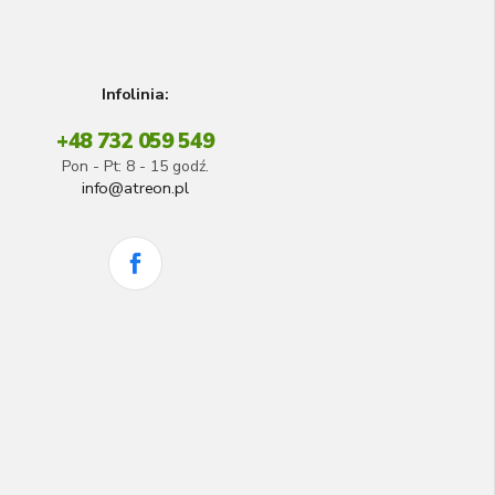
Infolinia:
+48 732 059 549
Pon - Pt: 8 - 15 godź.
info@atreon.pl