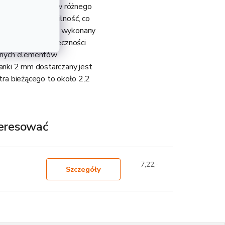
kie zastosowanie w różnego
sztywność i stabilność, co
onstrukcji. Profil wykonany
i montaż bez konieczności
innych elementów
ianki 2 mm dostarczany jest
ra bieżącego to około 2,2
teresować
7,22,-
Szczegóły