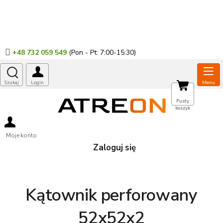
Przejść
do
treści
+48 732 059 549
KOSZYK
Pusty
koszyk
Moje konto
Zaloguj się
Kątownik perforowany
52x52x2