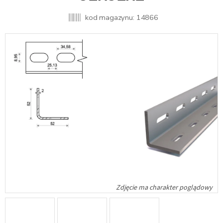
kod magazynu:
14866