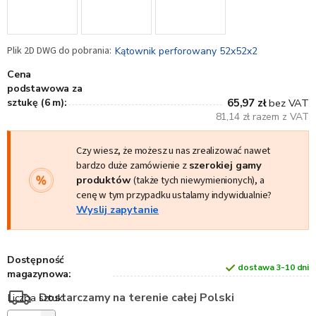
Kątownik perforowany 52x52x2
Cena
podstawowa za
sztukę (6 m):
65,97 zł
bez VAT
81,14 zł razem z VAT
Czy wiesz, że możesz u nas zrealizować nawet
bardzo duże zamówienie z
szerokiej gamy
produktów
(także tych niewymienionych), a
cenę w tym przypadku ustalamy indywidualnie?
Wyslij zapytanie
Dostępność
dostawa 3-10 dni
magazynowa:
Dostarczamy na terenie całej Polski