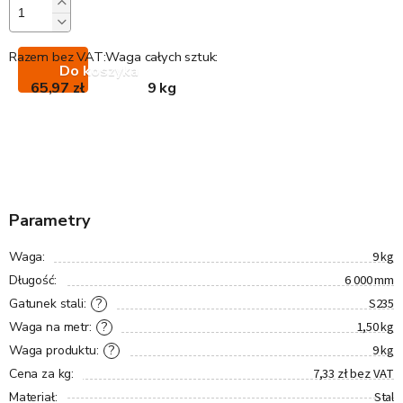
Razem bez VAT:
Waga całych sztuk:
Do koszyka
65,97 zł
9 kg
Parametry
9 kg
Waga
:
6 000 mm
Długość
:
S235
?
Gatunek stali
:
1,50 kg
?
Waga na metr
:
9 kg
?
Waga produktu
:
7,33 zł bez VAT
Cena za kg
:
Stal
Materiał
: