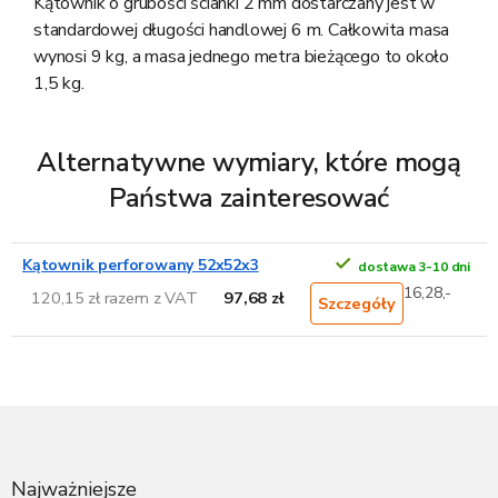
Kątownik o grubości ścianki 2 mm dostarczany jest w
standardowej długości handlowej 6 m. Całkowita masa
wynosi 9 kg, a masa jednego metra bieżącego to około
1,5 kg.
Alternatywne wymiary, które mogą
Państwa zainteresować
Kątownik perforowany 52x52x3
dostawa 3-10 dni
16,28,-
120,15 zł razem z VAT
97,68 zł
Szczegóły
S
t
o
p
Najważniejsze