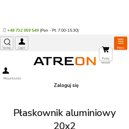
Przejść
do
treści
+48 732 059 549
KOSZYK
Pusty
koszyk
Moje konto
Zaloguj się
Płaskownik aluminiowy
20x2