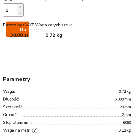
Razem bez VAT:
Waga całych sztuk:
Do koszyka
30,88 zł
0,72 kg
Parametry
0.72 kg
Waga
:
6 000 mm
Długość
:
20 mm
Szerokość
:
2 mm
Grubość
:
6060
Stop aluminium
:
0,12 kg
?
Waga na metr
: