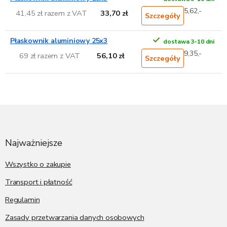
5,62,-
41,45 zł razem z VAT
33,70 zł
Szczegóły
Płaskownik aluminiowy 25x3
dostawa 3-10 dni
9,35,-
69 zł razem z VAT
56,10 zł
Szczegóły
S
t
o
p
Najważniejsze
k
a
Wszystko o zakupie
Transport i płatność
Regulamin
Zasady przetwarzania danych osobowych