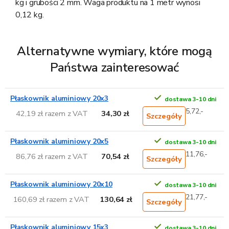
kg i grubości 2 mm. Waga produktu na 1 metr wynosi
0,12 kg.
Alternatywne wymiary, które mogą
Państwa zainteresować
Płaskownik aluminiowy 20x3
dostawa 3-10 dni
5,72,-
42,19 zł razem z VAT
34,30 zł
Szczegóły
Płaskownik aluminiowy 20x5
dostawa 3-10 dni
11,76,-
86,76 zł razem z VAT
70,54 zł
Szczegóły
Płaskownik aluminiowy 20x10
dostawa 3-10 dni
21,77,-
160,69 zł razem z VAT
130,64 zł
Szczegóły
Płaskownik aluminiowy 15x3
dostawa 3-10 dni