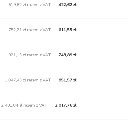
519,82 zł razem z VAT
422,62 zł
752,21 zł razem z VAT
611,55 zł
921,13 zł razem z VAT
748,89 zł
1 047,43 zł razem z VAT
851,57 zł
2 481,84 zł razem z VAT
2 017,76 zł