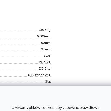
235.5 kg
6 000 mm
200 mm
25 mm
S235
39,25 kg
235,5 kg
6,15 zł bez VAT
Stal
Używamy plików cookies, aby zapewnić prawidłowe