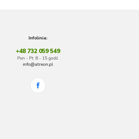
Infolinia:
+48 732 059 549
Pon - Pt: 8 - 15 godź.
info@atreon.pl