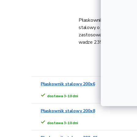
Płaskownik stalowy 200x25,
stalowy o jakości S235 z gw
zastosowanie w budownictwi
wadze 235,5 kg i grubości
Alternat
Płaskownik stalowy 200x6
dostawa 3-10 dni
Płaskownik stalowy 200x8
dostawa 3-10 dni