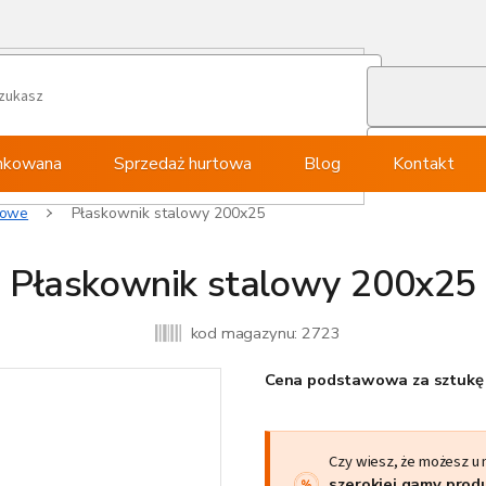
ynkowana
Sprzedaż hurtowa
Blog
Kontakt
lowe
Płaskownik stalowy 200x25
Płaskownik stalowy 200x25
kod magazynu:
2723
Cena podstawowa za sztukę 
Czy wiesz, że możesz u
szerokiej gamy pro