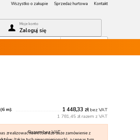
Wszystko o zakupie
Sprzedaż hurtowa
Kontakt
Wszystko o zakupie
Sprzedaż hurtowa
Kontakt
Moje konto
Zaloguj się
Koszyk
Pusty koszyk
1 448,33 zł
(6 m):
bez VAT
1 781,45 zł razem z VAT
Razem bez VAT
 nas zrealizować nawet bardzo duże zamówienie z
duktów
(także tych niewymienionych), a cenę w tym