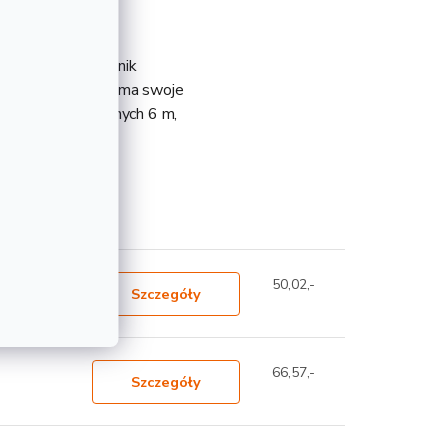
a gorąco płaskownik
odzaj stali, który ma swoje
ściach produkcyjnych 6 m,
teresować
50,02,-
Szczegóły
66,57,-
Szczegóły