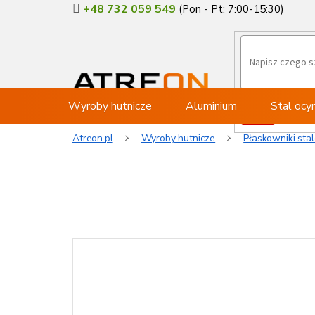
Przejść
+48 732 059 549
do
treści
Wyroby hutnicze
Aluminium
Stal oc
Atreon.pl
Wyroby hutnicze
Płaskowniki sta