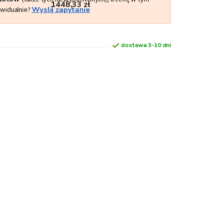
1448,33 zł
ywidualnie?
Wyslij zapytanie
dostawa 3-10 dni