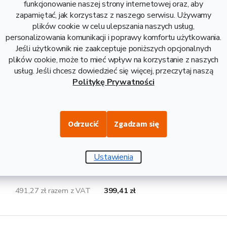
funkcjonowanie naszej strony internetowej oraz, aby
Opis i danne techniczne
zapamiętać, jak korzystasz z naszego serwisu. Używamy
plików cookie w celu ulepszania naszych usług,
 zwany także płaską stalą lub profilem płaskim, to walcowany n
personalizowania komunikacji i poprawy komfortu użytkowania.
arantowaną spawalnością. Idealny do gięcia. Jest to uniwersalny r
Jeśli użytkownik nie zaakceptuje poniższych opcjonalnych
e, ślusarstwie i innych gałęziach przemysłu. Dostarczane w długo
plików cookie, może to mieć wpływ na korzystanie z naszych
 25 mm. Długość 1 m odpowiada wadze 39,25 kg.
usług. Jeśli chcesz dowiedzieć się więcej, przeczytaj naszą
Politykę Prywatności
ywne wymiary, które mogą Państwa zain
Odrzucić
Zgadzam się
369,15 zł razem z VAT
300,12 zł
Ustawienia
491,27 zł razem z VAT
399,41 zł