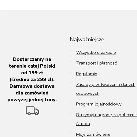
S
t
o
p
k
Najważniejsze
a
Wszystko o zakupie
Dostarczamy na
Transport i płatność
terenie całej Polski
od 199 zł
Regulamin
(średnio za 299 zł).
Zasady przetwarzania danych
Darmowa dostawa
dla zamówień
osobowych
powyżej jednej tony.
Program lojalnościowy
Otrzymaj nagrodę za poleceni
Atreon
Moje zamówienie