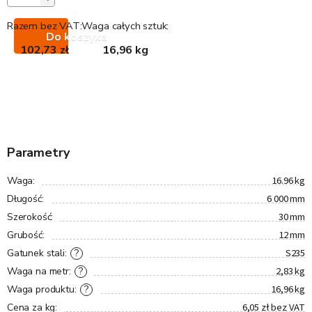
Razem bez VAT:
Waga całych sztuk:
Do koszyka
102,73 zł
16,96 kg
Parametry
16.96 kg
Waga
:
6 000 mm
Długość
:
30 mm
Szerokość
:
12 mm
Grubość
:
S235
?
Gatunek stali
:
2,83 kg
?
Waga na metr
:
16,96 kg
?
Waga produktu
:
6,05 zł bez VAT
Cena za kg
: