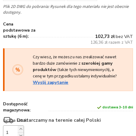
Plik 2D DWG do pobrania: Rysunek dla tego materiału nie jest obecnie
dostępny.
Cena
podstawowa za
sztukę (6 m):
102,73 zł
bez VAT
126,36 zł razem z VAT
Czy wiesz, że możesz u nas zrealizować nawet
bardzo duże zamówienie z
szerokiej gamy
produktów
(także tych niewymienionych), a
cenę w tym przypadku ustalamy indywidualnie?
Wyslij zapytanie
Dostępność
dostawa 3-10 dni
magazynowa:
Dostarczamy na terenie całej Polski