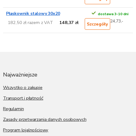
Płaskownik stalowy 30x20
dostawa 3-10 dni
24,73,-
182,50 zł razem z VAT
148,37 zł
Szczegóły
S
t
o
p
Najważniejsze
k
a
Wszystko o zakupie
Transport i płatność
Regulamin
Zasady przetwarzania danych osobowych
Program lojalnościowy