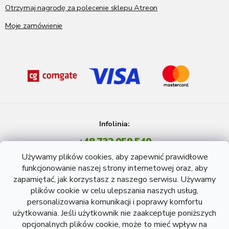
Otrzymaj nagrodę za polecenie sklepu Atreon
Moje zamówienie
Infolinia:
+48 732 059 549
Pon - Pt: 8 - 15 godź.
Używamy plików cookies, aby zapewnić prawidłowe
info@atreon.pl
funkcjonowanie naszej strony internetowej oraz, aby
zapamiętać, jak korzystasz z naszego serwisu. Używamy
plików cookie w celu ulepszania naszych usług,
personalizowania komunikacji i poprawy komfortu
użytkowania. Jeśli użytkownik nie zaakceptuje poniższych
opcjonalnych plików cookie, może to mieć wpływ na