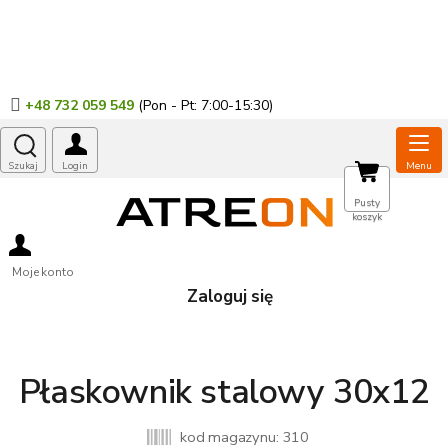
Przejść
do
treści
+48 732 059 549
KOSZYK
Pusty
koszyk
Moje konto
Zaloguj się
Płaskownik stalowy 30x12
kod magazynu:
310