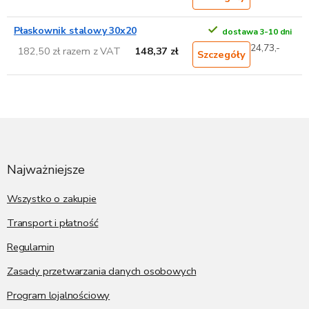
Płaskownik stalowy 30x20
dostawa 3-10 dni
24,73,-
182,50 zł razem z VAT
148,37 zł
Szczegóły
S
t
o
p
Najważniejsze
k
a
Wszystko o zakupie
Transport i płatność
Regulamin
Zasady przetwarzania danych osobowych
Program lojalnościowy