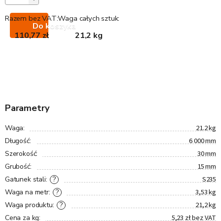
Razem bez VAT:
Waga całych sztuk:
Do koszyka
110,77 zł
21,2 kg
Parametry
21.2 kg
Waga
:
6 000 mm
Długość
:
30 mm
Szerokość
:
15 mm
Grubość
:
S235
?
Gatunek stali
:
3,53 kg
?
Waga na metr
:
21,2 kg
?
Waga produktu
:
5,23 zł bez VAT
Cena za kg
: