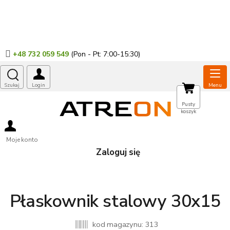
Przejść
do
treści
+48 732 059 549
KOSZYK
Pusty
koszyk
Moje konto
Zaloguj się
Płaskownik stalowy 30x15
kod magazynu:
313