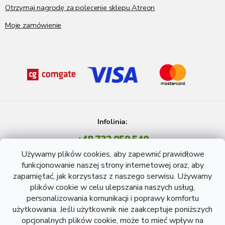
Otrzymaj nagrodę za polecenie sklepu Atreon
Moje zamówienie
Infolinia:
+48 732 059 549
Pon - Pt: 8 - 15 godź.
Używamy plików cookies, aby zapewnić prawidłowe
info@atreon.pl
funkcjonowanie naszej strony internetowej oraz, aby
zapamiętać, jak korzystasz z naszego serwisu. Używamy
plików cookie w celu ulepszania naszych usług,
personalizowania komunikacji i poprawy komfortu
użytkowania. Jeśli użytkownik nie zaakceptuje poniższych
opcjonalnych plików cookie, może to mieć wpływ na