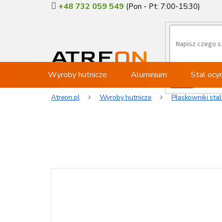
Przejść
+48 732 059 549
do
treści
Wyroby hutnicze
Aluminium
Stal oc
Atreon.pl
Wyroby hutnicze
Płaskowniki sta