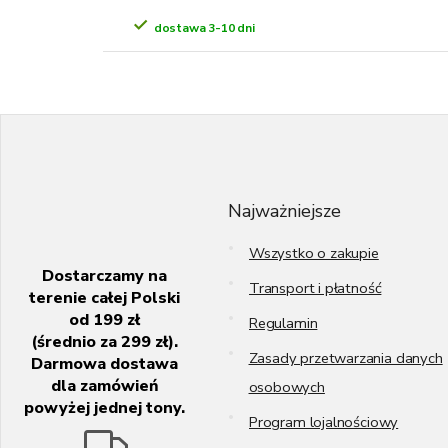
dostawa 3-10 dni
S
t
o
p
k
Najważniejsze
a
Wszystko o zakupie
Dostarczamy na
Transport i płatność
terenie całej Polski
od 199 zł
Regulamin
(średnio za 299 zł).
Zasady przetwarzania danych
Darmowa dostawa
dla zamówień
osobowych
powyżej jednej tony.
Program lojalnościowy