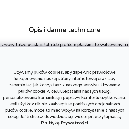
Opis i danne techniczne
zwany także płaską stalą lub profilem płaskim, to walcowany na
ną spawalnością. Idealny do gięcia. Jest to uniwersalny rodzaj sta
e, ślusarstwie i innych gałęziach przemysłu. Dostarczane w długo
 10 mm. Długość 1 m odpowiada wadze 3,14 kg.
Używamy plików cookies, aby zapewnić prawidłowe
funkcjonowanie naszej strony internetowej oraz, aby
ywne wymiary, które mogą Państwa zain
zapamiętać, jak korzystasz z naszego serwisu. Używamy
plików cookie w celu ulepszania naszych usług,
personalizowania komunikacji i poprawy komfortu użytkowania.
Jeśli użytkownik nie zaakceptuje poniższych opcjonalnych
38,50 zł razem z VAT
31,30 zł
plików cookie, może to mieć wpływ na korzystanie z naszych
usług. Jeśli chcesz dowiedzieć się więcej, przeczytaj naszą
Politykę Prywatności