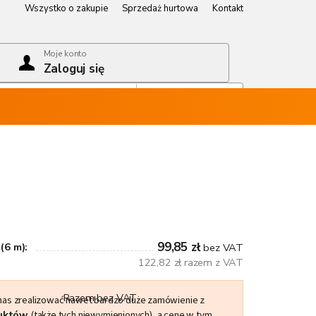
Wszystko o zakupie
Sprzedaż hurtowa
Kontakt
Wszystko o zakupie
Sprzedaż hurtowa
Kontakt
Moje konto
Zaloguj się
Koszyk
Pusty koszyk
99,85 zł
(6 m):
bez VAT
122,82 zł razem z VAT
Razem bez VAT
 nas zrealizować nawet bardzo duże zamówienie z
duktów
(także tych niewymienionych), a cenę w tym