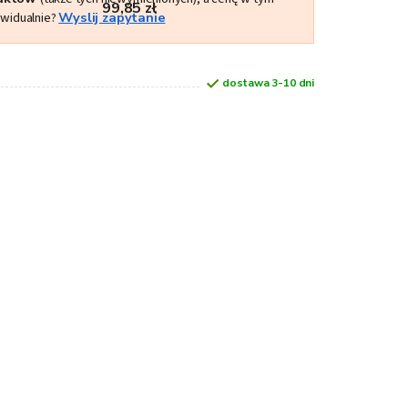
99,85 zł
ywidualnie?
Wyslij zapytanie
dostawa 3-10 dni