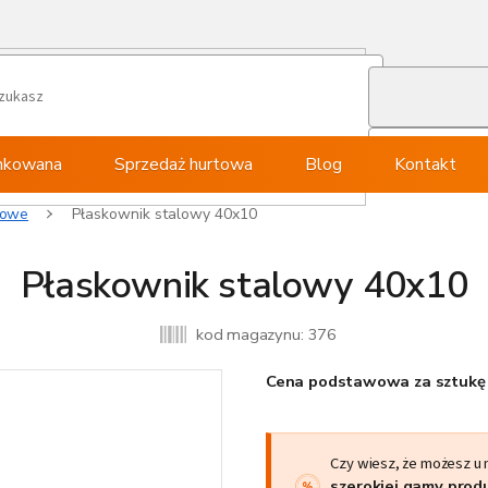
ynkowana
Sprzedaż hurtowa
Blog
Kontakt
lowe
Płaskownik stalowy 40x10
Płaskownik stalowy 40x10
kod magazynu:
376
Cena podstawowa za sztukę 
Czy wiesz, że możesz u
szerokiej gamy pro