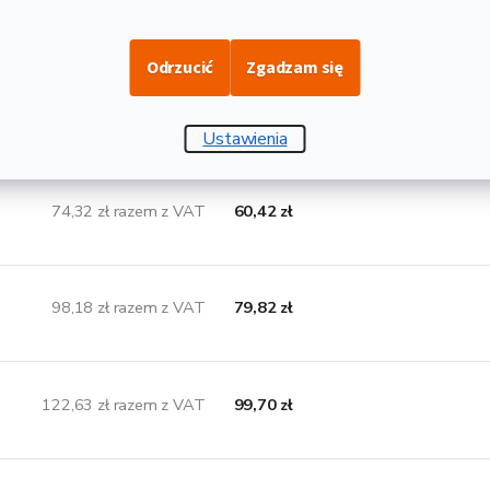
50,75 zł razem z VAT
41,26 zł
Odrzucić
Zgadzam się
62,77 zł razem z VAT
51,03 zł
Ustawienia
74,32 zł razem z VAT
60,42 zł
98,18 zł razem z VAT
79,82 zł
122,63 zł razem z VAT
99,70 zł