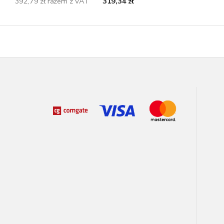
392,79 zł razem z VAT
319,34 zł