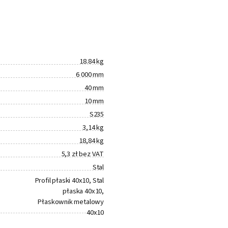
18.84 kg
6 000 mm
40 mm
10 mm
S235
3,14 kg
18,84 kg
5,3 zł bez VAT
Stal
Profil płaski 40x10, Stal
płaska 40x10,
Płaskownik metalowy
40x10