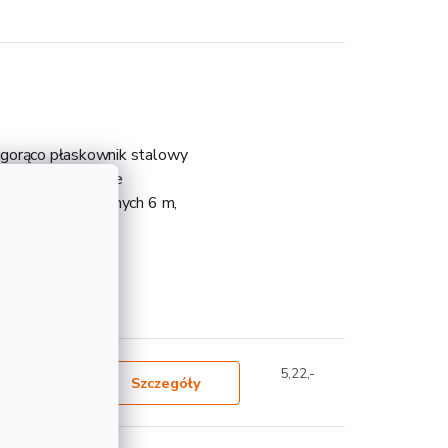
 gorąco płaskownik stalowy
li, który ma swoje
ściach produkcyjnych 6 m,
teresować
5,22,-
Szczegóły