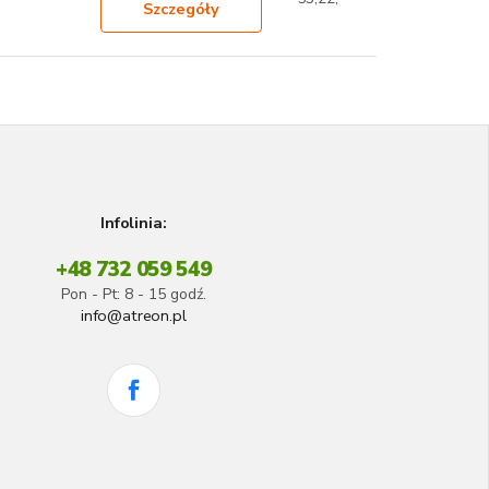
Szczegóły
Infolinia:
+48 732 059 549
Pon - Pt: 8 - 15 godź.
info@atreon.pl