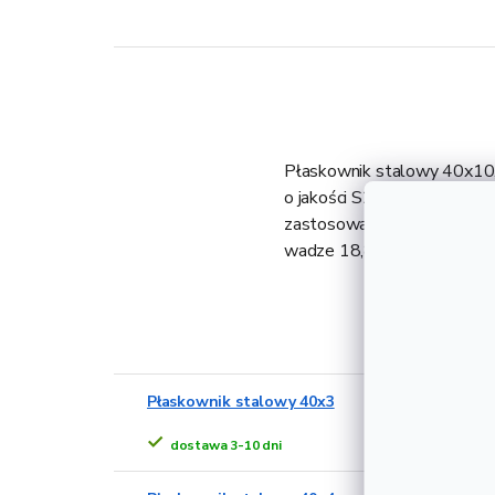
Płaskownik stalowy 40x10, 
o jakości S235 z gwarantowa
zastosowanie w budownictwi
wadze 18,84 kg i grubości
Alternat
Płaskownik stalowy 40x3
dostawa 3-10 dni