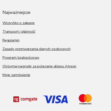
t
o
p
Najważniejsze
k
a
Wszystko o zakupie
Transport i płatność
Regulamin
Zasady przetwarzania danych osobowych
Program lojalnościowy
Otrzymaj nagrodę za polecenie sklepu Atreon
Moje zamówienie