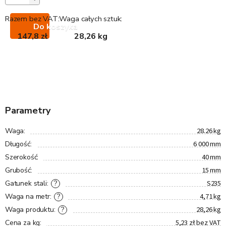
Razem bez VAT:
Waga całych sztuk:
Do koszyka
147,8 zł
28,26 kg
Parametry
28.26 kg
Waga
:
6 000 mm
Długość
:
40 mm
Szerokość
:
15 mm
Grubość
:
S235
?
Gatunek stali
:
4,71 kg
?
Waga na metr
:
28,26 kg
?
Waga produktu
:
5,23 zł bez VAT
Cena za kg
: