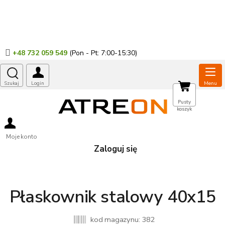
Przejść
do
treści
+48 732 059 549
KOSZYK
Pusty
koszyk
Moje konto
Zaloguj się
Płaskownik stalowy 40x15
kod magazynu:
382