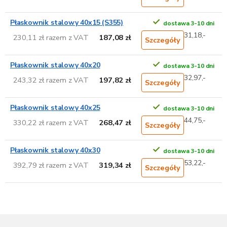
Płaskownik stalowy 40x15 (S355)
dostawa 3-10 dni
31,18,-
230,11 zł razem z VAT
187,08 zł
Szczegóły
Płaskownik stalowy 40x20
dostawa 3-10 dni
32,97,-
243,32 zł razem z VAT
197,82 zł
Szczegóły
Płaskownik stalowy 40x25
dostawa 3-10 dni
44,75,-
330,22 zł razem z VAT
268,47 zł
Szczegóły
Płaskownik stalowy 40x30
dostawa 3-10 dni
53,22,-
392,79 zł razem z VAT
319,34 zł
Szczegóły
S