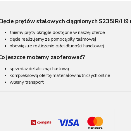
K
o
n
Cięcie prętów stalowych ciągnionych S235JR/H9
t
r
tniemy pręty okrągłe dostępne w naszej ofercie
o
cięcie realizujemy za pomocą piły taśmowej
l
obowiązuje rozliczenie całej długości handlowej
k
i
Co jeszcze możemy zaoferować?
l
i
sprzedaż detaliczną i hurtową
s
t
kompleksową ofertę materiałów hutniczych online
y
własny transport