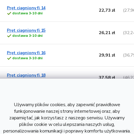
Pręt ciągniony fi 14
22,73 zł
(27,9
dostawa 3-10 dni
Pręt ciągniony fi 15
26,21 zł
(32,2
dostawa 3-10 dni
Pręt ciągniony fi 16
29,91 zł
(36,7
dostawa 3-10 dni
Pręt ciągniony fi 18
37,58 zł
(46,2
dostawa 3-10 dni
Pręt ciągniony fi 20
45,05 zł
(55,4
dostawa 3-10 dni
Używamy plików cookies, aby zapewnić prawidłowe
funkcjonowanie naszej strony internetowej oraz, aby
zapamiętać, jak korzystasz z naszego serwisu. Używamy
Pręt ciągniony fi 22
56,18 zł
(69,1
plików cookie w celu ulepszania naszych usług,
dostawa 3-10 dni
personalizowania komunikacji i poprawy komfortu użytkowania.