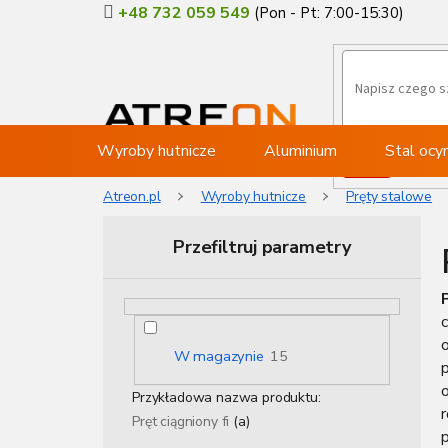
Przejść
+48 732 059 549
do
treści
Wyroby hutnicze
Aluminium
Stal oc
Atreon.pl
Wyroby hutnicze
Pręty stalowe
Przefiltruj parametry
P
a
c
s
e
W magazynie
15
p
k
b
Przykładowa nazwa produktu:
o
Pręt ciągniony fi
(a)
c