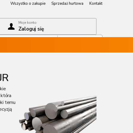
Wszystko o zakupie
Sprzedaż hurtowa
Kontakt
Wszystko o zakupie
Sprzedaż hurtowa
Kontakt
Moje konto
Zaloguj się
Koszyk
Pusty koszyk
JR
kie
, która
ki temu
ecyzją
z