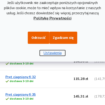
Jeśli użytkownik nie zaakceptuje poniższych opcjonalnych
Pręt ciągniony fi 24
plików cookie, może to mieć wpływ na korzystanie z naszych
66,90 zł
(82,2
dostawa 3-10 dni
usług. Jeśli chcesz dowiedzieć się więcej, przeczytaj naszą
Politykę Prywatności
Pręt ciągniony fi 25
72,23 zł
(88,8
dostawa 3-10 dni
Odrzucić
Zgadzam się
Pręt ciągniony fi 28
86,80 zł
(106,7
dostawa 3-10 dni
Ustawienia
Pręt ciągniony fi 30
104,30 zł
(128,2
dostawa 3-10 dni
Pręt ciągniony fi 32
115,28 zł
(141,7
dostawa 3-10 dni
Pręt ciągniony fi 35
145,31 zł
(178,7
dostawa 3-10 dni