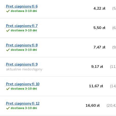
k
u
t
k
Pręt ciągniony fi 6
4,22 zł
(5
ó
t
dostawa 3-10 dni
w
ó
w
Pręt ciągniony fi 7
5,50 zł
(6
dostawa 3-10 dni
Pręt ciągniony fi 8
7,47 zł
(9
dostawa 3-10 dni
Pręt ciągniony fi 9
9,17 zł
(11
aktualnie niedostępny
Pręt ciągniony fi 10
11,67 zł
(14
dostawa 3-10 dni
Pręt ciągniony fi 12
16,60 zł
(20,4
dostawa 3-10 dni