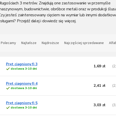
długościach 3 metrów. Znajdują one zastosowanie w przemyśle
maszynowym, budownictwie, obróbce metali oraz w produkcji ślusar
Czy jesteś zainteresowany cięciem na wymiar lub innymi dodatko
sługami? Przejdź dalej i dowiedz się więcej.
S
o
Polecamy
Najtańsze
Najdroższe
Najczęściej sprzedawane
Alfa
t
L
o
w
Pręt ciągniony fi 3
1,69 zł
(2
dostawa 3-10 dni
s
a
t
n
a
Pręt ciągniony fi 4
2,41 zł
(2
p
e
dostawa 3-10 dni
p
o
Pręt ciągniony fi 5
d
o
3,03 zł
(3
dostawa 3-10 dni
u
d