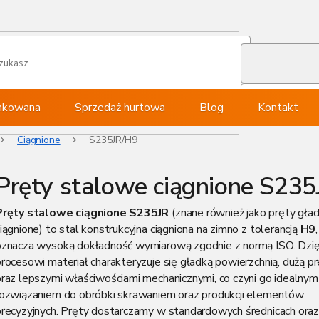
ynkowana
Sprzedaż hurtowa
Blog
Kontakt
Ciągnione
S235JR/H9
Pręty stalowe ciągnione S235
Pręty stalowe ciągnione S235JR
(znane również jako pręty gład
iągnione) to stal konstrukcyjna ciągniona na zimno z tolerancją
H9
oznacza wysoką dokładność wymiarową zgodnie z normą ISO. Dzię
rocesowi materiał charakteryzuje się gładką powierzchnią, dużą pr
oraz lepszymi właściwościami mechanicznymi, co czyni go idealnym
rozwiązaniem do obróbki skrawaniem oraz produkcji elementów
precyzyjnych. Pręty dostarczamy w standardowych średnicach ora