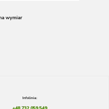
 na wymiar
Infolinia:
+48 732 059 549