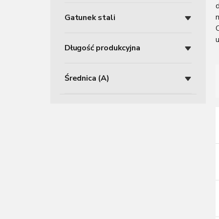
z
Gatunek stali
n
y
u
Długość produkcyjna
Średnica (A)
r
i
i
r
r