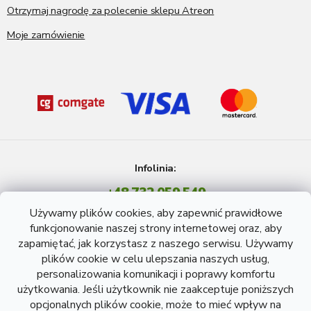
Otrzymaj nagrodę za polecenie sklepu Atreon
Moje zamówienie
Infolinia:
+48 732 059 549
Pon - Pt: 8 - 15 godź.
Używamy plików cookies, aby zapewnić prawidłowe
info@atreon.pl
funkcjonowanie naszej strony internetowej oraz, aby
zapamiętać, jak korzystasz z naszego serwisu. Używamy
plików cookie w celu ulepszania naszych usług,
personalizowania komunikacji i poprawy komfortu
użytkowania. Jeśli użytkownik nie zaakceptuje poniższych
opcjonalnych plików cookie, może to mieć wpływ na