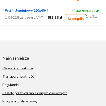
Profil aluminiowy 180x40x4
dostawa 3-10 dni
142,31,-
1 050,25 zł razem z VAT
853,86 zł
Szczegóły
S
t
o
p
Najważniejsze
k
a
Wszystko o zakupie
Transport i płatność
Regulamin
Zasady przetwarzania danych osobowych
Program lojalnościowy