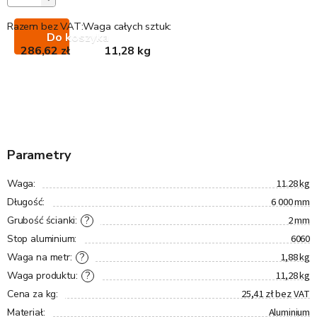
Razem bez VAT:
Waga całych sztuk:
Do koszyka
286,62 zł
11,28 kg
Parametry
11.28 kg
Waga
:
6 000 mm
Długość
:
2 mm
?
Grubość ścianki
:
6060
Stop aluminium
:
1,88 kg
?
Waga na metr
:
11,28 kg
?
Waga produktu
:
25,41 zł bez VAT
Cena za kg
:
Aluminium
Materiał
: