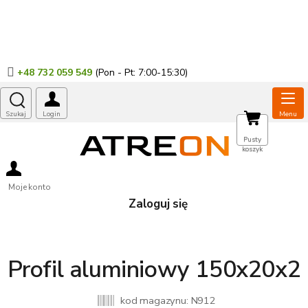
Przejść
do
treści
+48 732 059 549
KOSZYK
Pusty
koszyk
Moje konto
Zaloguj się
Profil aluminiowy 150x20x2
kod magazynu:
N912