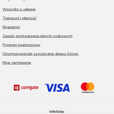
k
a
Wszystko o zakupie
Transport i płatność
Regulamin
Zasady przetwarzania danych osobowych
Program lojalnościowy
Otrzymaj nagrodę za polecenie sklepu Atreon
Moje zamówienie
Infolinia: