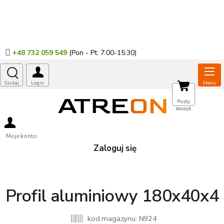
Przejść
do
treści
+48 732 059 549
KOSZYK
Pusty
koszyk
Moje konto
Zaloguj się
Profil aluminiowy 180x40x4
kod magazynu:
N924