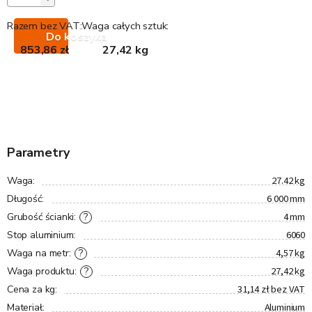
Razem bez VAT:
Waga całych sztuk:
Do koszyka
853,86 zł
27,42 kg
Parametry
27.42 kg
Waga
:
6 000 mm
Długość
:
4 mm
?
Grubość ścianki
:
6060
Stop aluminium
:
4,57 kg
?
Waga na metr
:
27,42 kg
?
Waga produktu
:
31,14 zł bez VAT
Cena za kg
:
Aluminium
Materiał
: