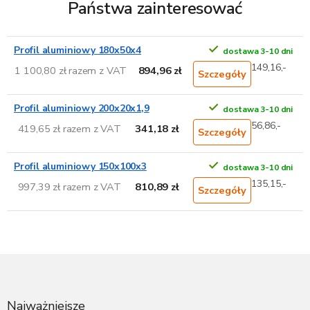
Państwa zainteresować
Profil aluminiowy 180x50x4
dostawa 3-10 dni
149,16,-
1 100,80 zł razem z VAT
894,96 zł
Szczegóły
Profil aluminiowy 200x20x1,9
dostawa 3-10 dni
56,86,-
419,65 zł razem z VAT
341,18 zł
Szczegóły
Profil aluminiowy 150x100x3
dostawa 3-10 dni
135,15,-
997,39 zł razem z VAT
810,89 zł
Szczegóły
S
t
o
p
Najważniejsze