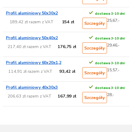
Profil aluminiowy 50x30x2
dostawa 3-10 dni
25,67,-
189,42 zł razem z VAT
154 zł
Szczegóły
Profil aluminiowy 50x40x2
dostawa 3-10 dni
29,46,-
217,40 zł razem z VAT
176,75 zł
Szczegóły
Profil aluminiowy 60x20x1,2
dostawa 3-10 dni
15,57,-
114,91 zł razem z VAT
93,42 zł
Szczegóły
Profil aluminiowy 40x30x3
dostawa 3-10 dni
28,-
206,63 zł razem z VAT
167,99 zł
Szczegóły
S