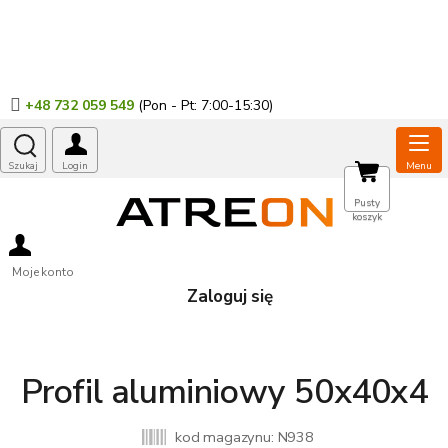
Przejść
do
treści
+48 732 059 549
KOSZYK
Pusty
koszyk
Moje konto
Zaloguj się
Profil aluminiowy 50x40x4
kod magazynu:
N938