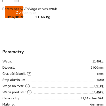
Razem bez VAT:
Waga całych sztuk:
Do koszyka
356,86 zł
11,46 kg
Parametry
11.46 kg
Waga
:
6 000 mm
Długość
:
4 mm
?
Grubość ścianki
:
6060
Stop aluminium
:
1,91 kg
?
Waga na metr
:
11,46 kg
?
Waga produktu
:
31,14 zł bez VAT
Cena za kg
:
Aluminium
Materiał
: