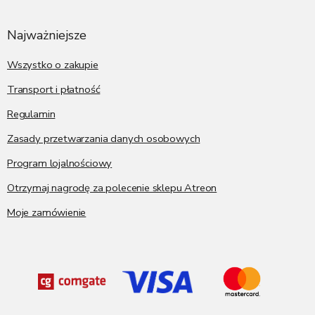
t
o
p
Najważniejsze
k
a
Wszystko o zakupie
Transport i płatność
Regulamin
Zasady przetwarzania danych osobowych
Program lojalnościowy
Otrzymaj nagrodę za polecenie sklepu Atreon
Moje zamówienie