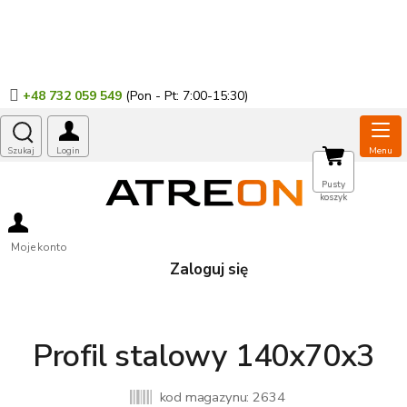
Przejść
do
treści
+48 732 059 549
KOSZYK
Pusty
koszyk
Moje konto
Zaloguj się
Profil stalowy 140x70x3
kod magazynu:
2634