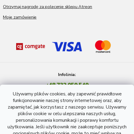
Otrzymaj nagrodę za polecenie sklepu Atreon
Moje zamówienie
Infolinia:
+48 732 059 549
Pon - Pt: 8 - 15 godź.
Używamy plików cookies, aby zapewnić prawidłowe
info@atreon.pl
funkcjonowanie naszej strony internetowej oraz, aby
zapamiętać, jak korzystasz z naszego serwisu. Używamy
plików cookie w celu ulepszania naszych usług,
personalizowania komunikacji i poprawy komfortu
użytkowania. Jeśli użytkownik nie zaakceptuje poniższych
opcjonalnych plików cookie, może to mieć wpływ na