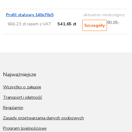
Profil stalowy 140x70x5
aktualnie niedostępny
90,28,-
666,23 zł razem z VAT
541,65 zł
Szczegóły
S
t
o
p
Najważniejsze
k
a
Wszystko o zakupie
Transport i płatność
Regulamin
Zasady przetwarzania danych osobowych
Program lojalnościowy