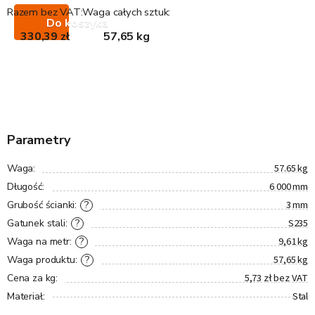
Razem bez VAT:
Waga całych sztuk:
Do koszyka
330,39 zł
57,65 kg
Parametry
57.65 kg
Waga
:
6 000 mm
Długość
:
3 mm
?
Grubość ścianki
:
S235
?
Gatunek stali
:
9,61 kg
?
Waga na metr
:
57,65 kg
?
Waga produktu
:
5,73 zł bez VAT
Cena za kg
:
Stal
Materiał
: