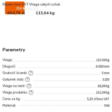
Razem bez VAT:
Waga całych sztuk:
Do koszyka
604,76 zł
113,04 kg
Parametry
113.04 kg
Waga
:
6 000 mm
Długość
:
5 mm
?
Grubość ścianki
:
S235
?
Gatunek stali
:
18,84 kg
?
Waga na metr
:
113,04 kg
?
Waga produktu
:
5,35 zł bez VAT
Cena za kg
:
Stal
Materiał
: