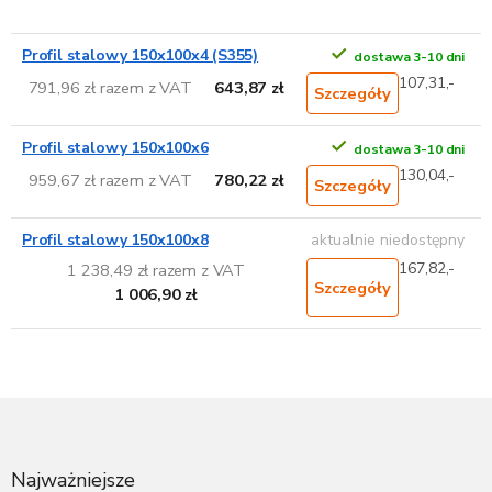
Profil stalowy 150x100x4 (S355)
dostawa 3-10 dni
107,31,-
791,96 zł razem z VAT
643,87 zł
Szczegóły
Profil stalowy 150x100x6
dostawa 3-10 dni
130,04,-
959,67 zł razem z VAT
780,22 zł
Szczegóły
Profil stalowy 150x100x8
aktualnie niedostępny
167,82,-
1 238,49 zł razem z VAT
Szczegóły
1 006,90 zł
S
t
o
p
Najważniejsze