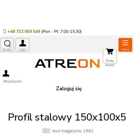
Przejść
do
treści
+48 732 059 549
KOSZYK
Pusty
koszyk
Moje konto
Zaloguj się
Profil stalowy 150x100x5
kod magazynu:
1861