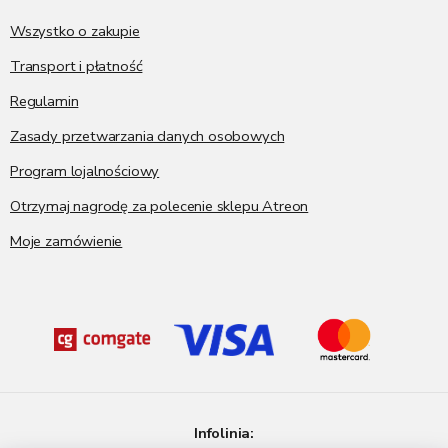
k
a
Wszystko o zakupie
Transport i płatność
Regulamin
Zasady przetwarzania danych osobowych
Program lojalnościowy
Otrzymaj nagrodę za polecenie sklepu Atreon
Moje zamówienie
Infolinia: