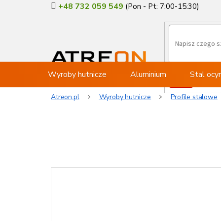
Przejść
+48 732 059 549
do
treści
Wyroby hutnicze
Aluminium
Stal oc
Atreon.pl
Wyroby hutnicze
Profile stalowe