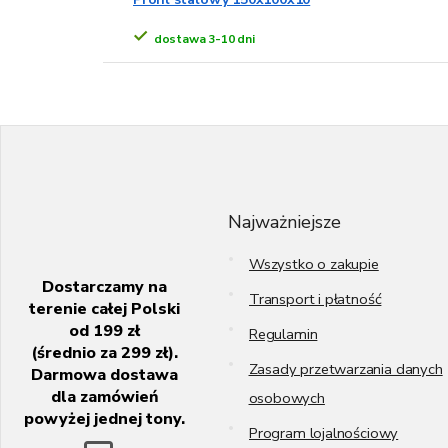
dostawa 3-10 dni
S
t
o
p
k
Najważniejsze
a
Wszystko o zakupie
Dostarczamy na
Transport i płatność
terenie całej Polski
od 199 zł
Regulamin
(średnio za 299 zł).
Zasady przetwarzania danych
Darmowa dostawa
dla zamówień
osobowych
powyżej jednej tony.
Program lojalnościowy