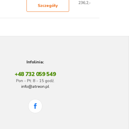
236,2,-
Szczegóły
Infolinia:
+48 732 059 549
Pon - Pt: 8 - 15 godź.
info@atreon.pl