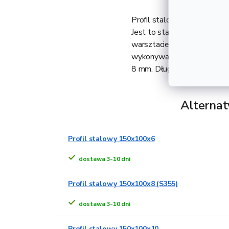
Profil stalowy 150x100x8 w
Jest to stalowy profil pro
warsztacie ślusarskim. Ze w
wykonywania konstrukcji po
8 mm. Długość 1 m odpowi
Alternat
Profil stalowy 150x100x6
dostawa 3-10 dni
Profil stalowy 150x100x8 (S355)
dostawa 3-10 dni
Profil stalowy 150x100x10