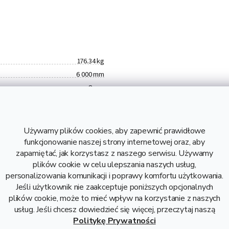
176.34 kg
6 000 mm
8 mm
S235
29,39 kg
176,34 kg
Używamy plików cookies, aby zapewnić prawidłowe
5,71 zł bez VAT
funkcjonowanie naszej strony internetowej oraz, aby
zapamiętać, jak korzystasz z naszego serwisu. Używamy
Stal
plików cookie w celu ulepszania naszych usług,
personalizowania komunikacji i poprawy komfortu użytkowania.
Jeśli użytkownik nie zaakceptuje poniższych opcjonalnych
plików cookie, może to mieć wpływ na korzystanie z naszych
usług. Jeśli chcesz dowiedzieć się więcej, przeczytaj naszą
Opis i danne techniczne
Politykę Prywatności