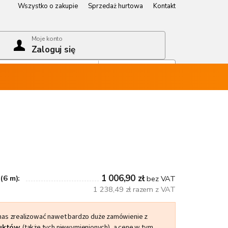
Wszystko o zakupie
Sprzedaż hurtowa
Kontakt
Wszystko o zakupie
Sprzedaż hurtowa
Kontakt
Moje konto
Zaloguj się
Koszyk
Pusty koszyk
1 006,90 zł
(6 m):
bez VAT
1 238,49 zł razem z VAT
 nas zrealizować nawet bardzo duże zamówienie z
duktów
(także tych niewymienionych), a cenę w tym