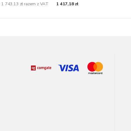
1 743,13 zł razem z VAT
1 417,18 zł