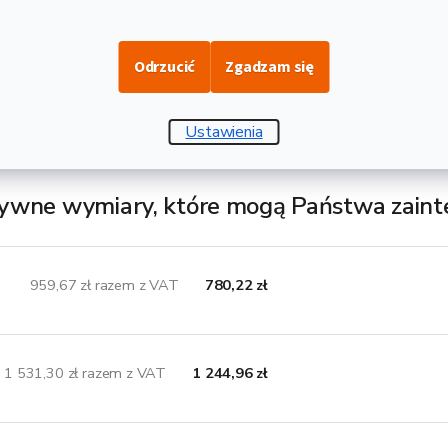
alcowany na gorąco bez obróbki powierzchniowej o jakości S235
stokątny zamknięty, który gwarantuje spawalność i znajdzie swoje
Odrzucić
Zgadzam się
zględu na swój kształt nadaje się do gięcia i spawania, a także d
d kolektory słoneczne. Dostarczane w długości produkcyjnej 6 m,
Ustawienia
ada wadze 29,39 kg.
ywne wymiary, które mogą Państwa zain
959,67 zł razem z VAT
780,22 zł
1 531,30 zł razem z VAT
1 244,96 zł