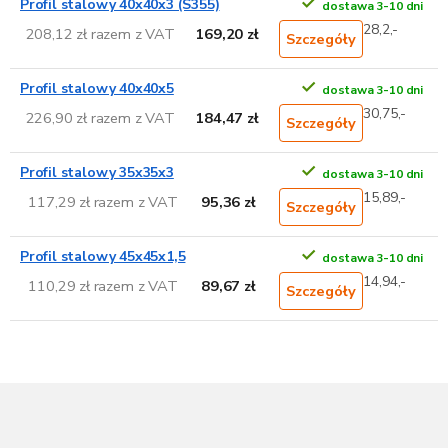
Profil stalowy 40x40x3 (S355)
dostawa 3-10 dni
28,2,-
208,12 zł razem z VAT
169,20 zł
Szczegóły
Profil stalowy 40x40x5
dostawa 3-10 dni
30,75,-
226,90 zł razem z VAT
184,47 zł
Szczegóły
Profil stalowy 35x35x3
dostawa 3-10 dni
15,89,-
117,29 zł razem z VAT
95,36 zł
Szczegóły
Profil stalowy 45x45x1,5
dostawa 3-10 dni
14,94,-
110,29 zł razem z VAT
89,67 zł
Szczegóły
S
t
o