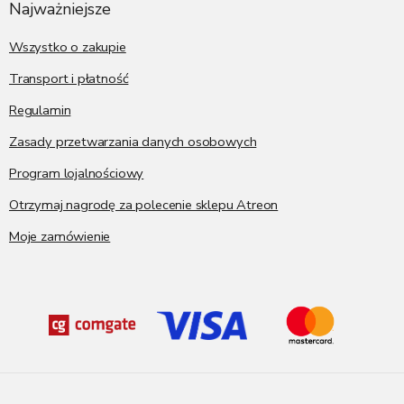
p
Najważniejsze
k
a
Wszystko o zakupie
Transport i płatność
Regulamin
Zasady przetwarzania danych osobowych
Program lojalnościowy
Otrzymaj nagrodę za polecenie sklepu Atreon
Moje zamówienie