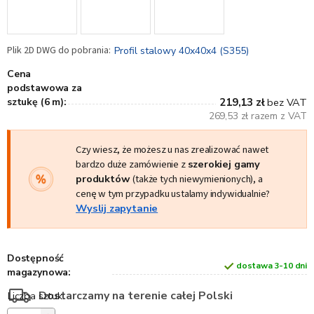
Profil stalowy 40x40x4 (S355)
Cena
podstawowa za
sztukę (6 m):
219,13 zł
bez VAT
269,53 zł razem z VAT
Czy wiesz, że możesz u nas zrealizować nawet
bardzo duże zamówienie z
szerokiej gamy
produktów
(także tych niewymienionych), a
cenę w tym przypadku ustalamy indywidualnie?
Wyslij zapytanie
Dostępność
dostawa 3-10 dni
magazynowa:
Dostarczamy na terenie całej Polski