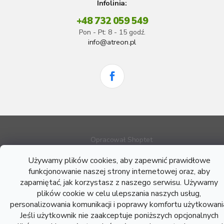
Infolinia:
+48 732 059 549
Pon - Pt: 8 - 15 godź.
info@atreon.pl
Opracował Shoptet
Używamy plików cookies, aby zapewnić prawidłowe
Copyright 2026
Atreon - Wyroby hutnicze
. Wszystkie prawa
funkcjonowanie naszej strony internetowej oraz, aby
zastrzeżone.
zapamiętać, jak korzystasz z naszego serwisu. Używamy
plików cookie w celu ulepszania naszych usług,
personalizowania komunikacji i poprawy komfortu użytkowani
Jeśli użytkownik nie zaakceptuje poniższych opcjonalnych