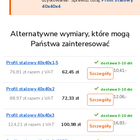
użytkowania? Sprawdź tutaj:
Profil stalowy
40x40x4
Alternatywne wymiary, które mogą
Państwa zainteresować
Profil stalowy 40x40x1,5
dostawa 3-10 dni
10,41,-
76,81 zł razem z VAT
62,45 zł
Szczegóły
Profil stalowy 40x40x2
dostawa 3-10 dni
12,06,-
88,97 zł razem z VAT
72,33 zł
Szczegóły
Profil stalowy 40x40x3
dostawa 3-10 dni
16,83,-
124,21 zł razem z VAT
100,98 zł
Szczegóły