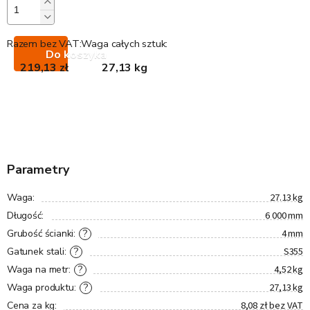
Razem bez VAT:
Waga całych sztuk:
Do koszyka
219,13 zł
27,13 kg
Parametry
27.13 kg
Waga
:
6 000 mm
Długość
:
4 mm
?
Grubość ścianki
:
S355
?
Gatunek stali
:
4,52 kg
?
Waga na metr
:
27,13 kg
?
Waga produktu
:
8,08 zł bez VAT
Cena za kg
: