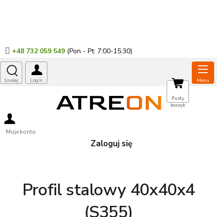
Przejść
do
treści
+48 732 059 549
KOSZYK
Pusty
koszyk
Moje konto
Zaloguj się
Profil stalowy 40x40x4
(S355)