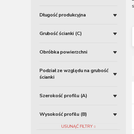
z
n
Długość produkcyjna
y
Grubość ścianki (C)
Obróbka powierzchni
Podział ze względu na grubość
r
ścianki
i
Szerokość profilu (A)
i
Wysokość profilu (B)
r
USUNĄĆ FILTRY
r