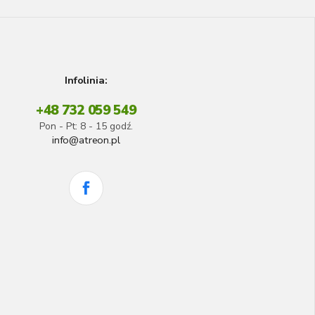
Infolinia:
+48 732 059 549
Pon - Pt: 8 - 15 godź.
info@atreon.pl