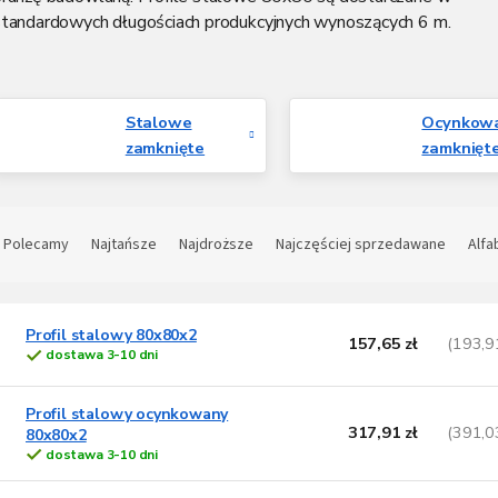
standardowych długościach produkcyjnych wynoszących 6 m.
Stalowe
Ocynkow
zamknięte
zamknięt
S
o
Polecamy
Najtańsze
Najdroższe
Najczęściej sprzedawane
Alfa
t
L
o
w
Profil stalowy 80x80x2
157,65 zł
(193,9
dostawa 3-10 dni
s
a
t
n
a
Profil stalowy ocynkowany
p
317,91 zł
(391,0
e
80x80x2
dostawa 3-10 dni
p
o