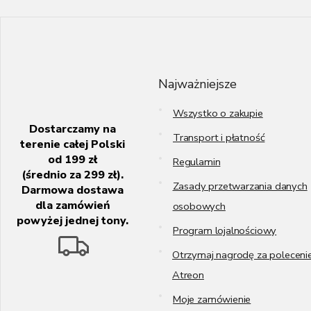
S
t
o
p
k
Najważniejsze
a
Wszystko o zakupie
Dostarczamy na
Transport i płatność
terenie całej Polski
od 199 zł
Regulamin
(średnio za 299 zł).
Zasady przetwarzania danych
Darmowa dostawa
dla zamówień
osobowych
powyżej jednej tony.
Program lojalnościowy
Otrzymaj nagrodę za poleceni
Atreon
Moje zamówienie