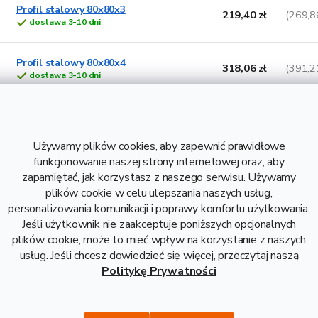
d
o
Profil stalowy 80x80x3
219,40 zł
(269,8
u
d
dostawa 3-10 dni
k
u
t
k
Profil stalowy 80x80x4
ó
t
318,06 zł
(391,2
dostawa 3-10 dni
w
ó
w
Profil stalowy 80x80x5
366,80 zł
(451,1
dostawa 3-10 dni
Używamy plików cookies, aby zapewnić prawidłowe
funkcjonowanie naszej strony internetowej oraz, aby
Profil stalowy 80x80x10
zapamiętać, jak korzystasz z naszego serwisu. Używamy
1 065,59 zł
(1 310,6
(S355)
plików cookie w celu ulepszania naszych usług,
aktualnie niedostępny
personalizowania komunikacji i poprawy komfortu użytkowania.
Jeśli użytkownik nie zaakceptuje poniższych opcjonalnych
Profil stalowy 80x80x3
plików cookie, może to mieć wpływ na korzystanie z naszych
351,48 zł
(432,3
(S355)
usług. Jeśli chcesz dowiedzieć się więcej, przeczytaj naszą
dostawa 3-10 dni
Politykę Prywatności
Profil stalowy 80x80x4
462,98 zł
(569,4
(S355)
dostawa 3-10 dni