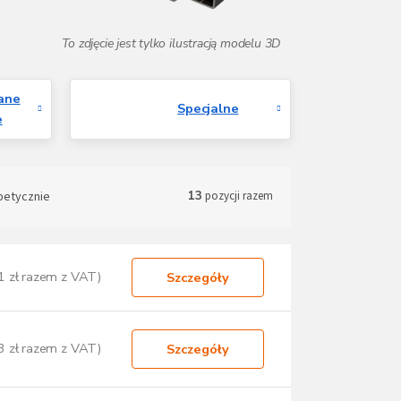
ane
Specjalne
e
betycznie
13
pozycji razem
1 zł razem z VAT)
Szczegóły
3 zł razem z VAT)
Szczegóły