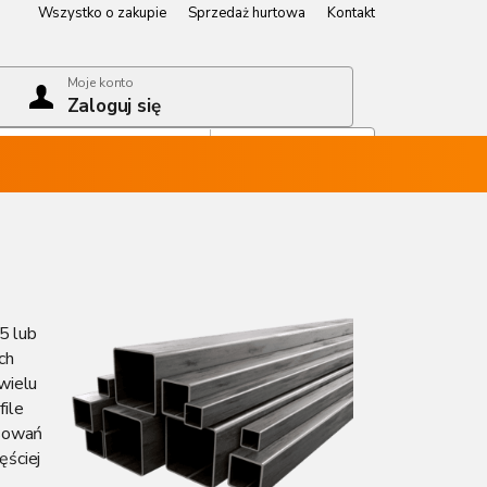
Wszystko o zakupie
Sprzedaż hurtowa
Kontakt
Wszystko o zakupie
Sprzedaż hurtowa
Kontakt
Moje konto
Zaloguj się
Koszyk
Pusty koszyk
5 lub
ch
wielu
file
osowań
ęściej