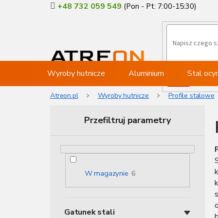
Przejść
+48 732 059 549
do
treści
Wyroby hutnicze
Aluminium
Stal oc
Atreon.pl
Wyroby hutnicze
Profile stalowe
Przefiltruj parametry
P
a
s
e
W magazynie
6
k
k
b
o
o
Gatunek stali
c