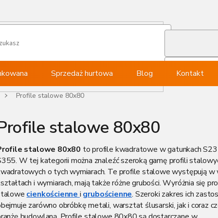
ynkowana
Sprzedaż hurtowa
Blog
Kontakt
Profile stalowe 80x80
Profile stalowe 80x80
Profile stalowe 80x80
to profile kwadratowe w gatunkach S23
S355. W tej kategorii można znaleźć szeroką gamę profili stalowy
kwadratowych o tych wymiarach. Te profile stalowe występują w 
ształtach i wymiarach, mają także różne grubości. Wyróżnia się pro
stalowe
cienkościenne
i
grubościenne
. Szeroki zakres ich zast
bejmuje zarówno obróbkę metali, warsztat ślusarski, jak i coraz cz
branżę budowlaną. Profile stalowe 80x80 są dostarczane w